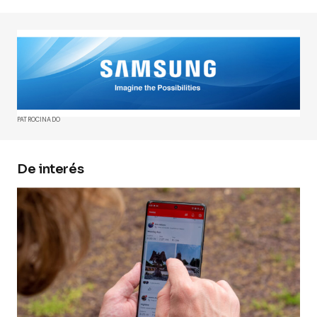
Tu dirección de correo electrónico no será
publicada.
Los campos obligatorios están
marcados con
*
Comment
*
PATROCINADO
De interés
Your Name
*
Your E-mail
*
Guarda mi nombre, correo electrónico y web en
este navegador para la próxima vez que
comente.