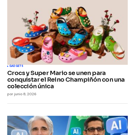
Your Name
*
Your E-mail
*
Guarda mi nombre, correo electrónico y web en
este navegador para la próxima vez que
comente.
Submit Comment
GADGETS
Crocs y Super Mario se unen para
conquistar el Reino Champiñón con una
colección única
por
junio 8, 2026