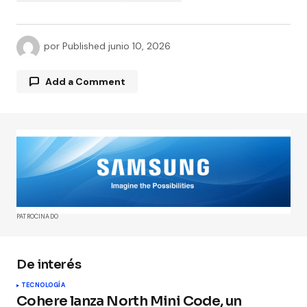
por
Published
junio 10, 2026
Add a Comment
Tu dirección de correo electrónico no será
publicada.
Los campos obligatorios están
marcados con
*
Comment
*
PATROCINADO
De interés
TECNOLOGÍA
Your Name
*
Cohere lanza North Mini Code, un