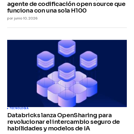
agente de codificación open source que
funciona con una sola H100
Your E-mail
*
por
junio 10, 2026
Guarda mi nombre, correo electrónico y web en
este navegador para la próxima vez que
comente.
Submit Comment
TECNOLOGÍA
Databricks lanza OpenSharing para
revolucionar el intercambio seguro de
habilidades y modelos de IA