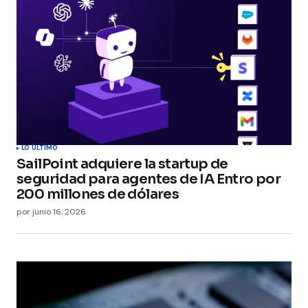
Your E-mail
*
Guarda mi nombre, correo electrónico y web en
este navegador para la próxima vez que
comente.
Submit Comment
LO ÚLTIMO
SailPoint adquiere la startup de
seguridad para agentes de IA Entro por
200 millones de dólares
por
junio 16, 2026