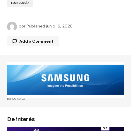
TECNOLOGÍA
por
Published
junio 16, 2026
Add a Comment
Tu dirección de correo electrónico no será
publicada.
Los campos obligatorios están
marcados con
*
Comment
*
PATROCINADO
De interés
Your Name
*