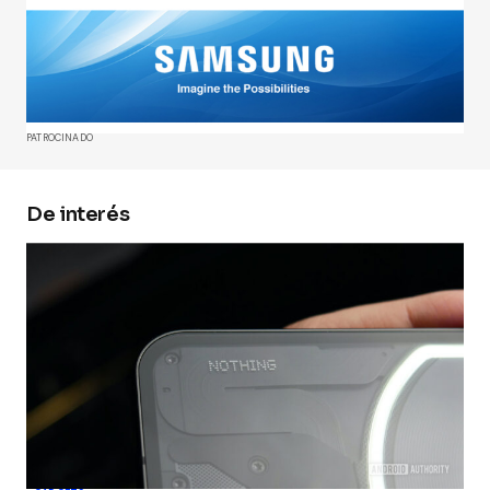
Tu dirección de correo electrónico no será
publicada.
Los campos obligatorios están
marcados con
*
Comment
*
PATROCINADO
De interés
Your Name
*
Your E-mail
*
Guarda mi nombre, correo electrónico y web en
este navegador para la próxima vez que
comente.
Submit Comment