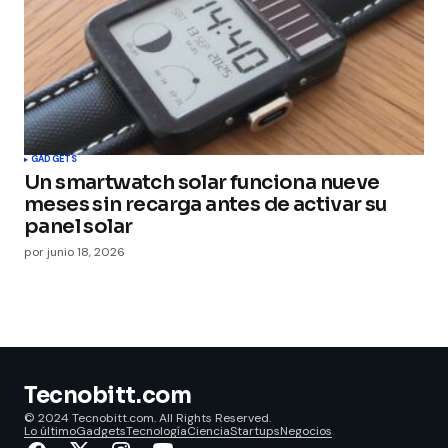
GADGETS
Un smartwatch solar funciona nueve
meses sin recarga antes de activar su
panel solar
por
junio 18, 2026
Tecnobitt.com
© 2024 Tecnobitt.com. All Rights Reserved.
Lo último
Gadgets
Tecnología
Ciencia
Startups
Negocios