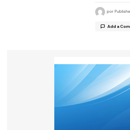
por
Publish
Add a Co
Tu direcció
están marc
Comment
Your Name
Guarda 