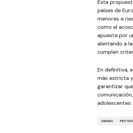
Esta propuest
países de Euro
menores a ries
como el acoso 
apuesta por u
alentando a l
cumplen crite
En definitiva,
más estricta y
garantizar que
comunicación,
adolescentes.
CANADÁ
PROTECC