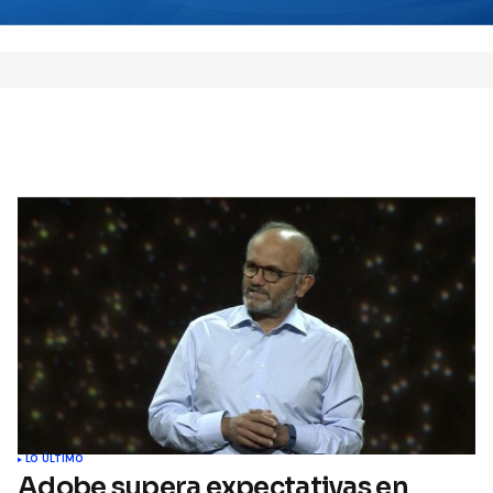
 este navegador para la
 vez que comente.
Comment
LO ÚLTIMO
Adobe supera expectativas en