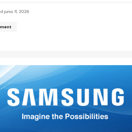
ed
junio 11, 2026
mment
n de correo electrónico no será publicada.
Los campos obliga
ados con
*
*
*
Your E-mail
*
mi nombre, correo electrónico