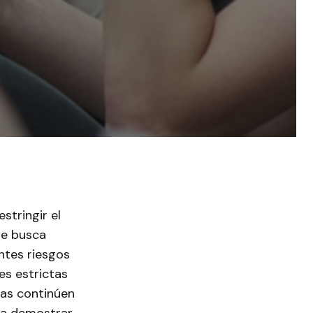
stringir el
ue busca
ntes riesgos
es estrictas
mas continúen