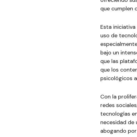
ofreciendo su
que cumplen co
Esta iniciativ
uso de tecnol
especialmente
bajo un intens
que las plata
que los conten
psicológicos a
Con la prolife
redes sociales
tecnologías en
necesidad de u
abogando por 