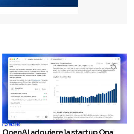
LO ÚLTIMO
OpenAI adquiere la startup Ona