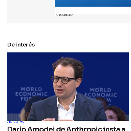
y web en
próxima
PATROCINADO
Submit 
De interés
LO ÚLTIMO
Dario Amodei de Anthropic insta a