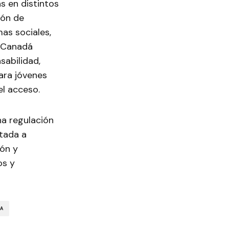
s en distintos
ión de
as sociales,
. Canadá
sabilidad,
ara jóvenes
el acceso.
una regulación
ntada a
ión y
os y
EA