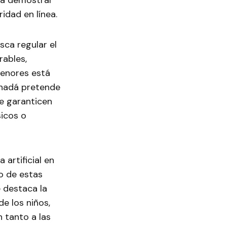
da demostrar
idad en línea.
sca regular el
rables,
menores está
Canadá pretende
e garanticen
sicos o
 artificial en
to de estas
e destaca la
de los niños,
 tanto a las