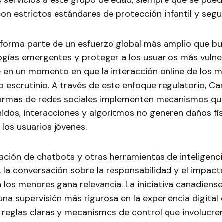
s servicios a este grupo de edad, siempre que se pue
n estrictos estándares de protección infantil y segur
a forma parte de un esfuerzo global más amplio que bu
ogías emergentes y proteger a los usuarios más vulne
 en un momento en que la interacción online de los 
o escrutinio. A través de este enfoque regulatorio, 
formas de redes sociales implementen mecanismos qu
idos, interacciones y algoritmos no generen daños fí
 los usuarios jóvenes.
ración de chatbots y otras herramientas de inteligencia
, la conversación sobre la responsabilidad y el impac
 los menores gana relevancia. La iniciativa canadiens
na supervisión más rigurosa en la experiencia digital 
reglas claras y mecanismos de control que involucren