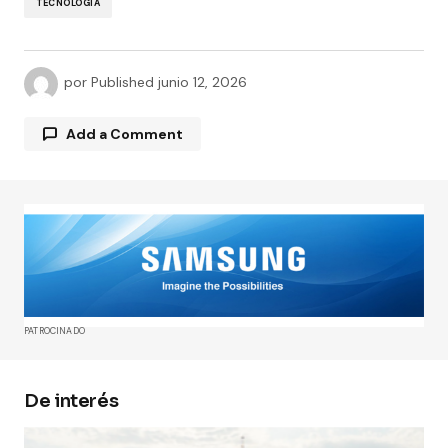
TECNOLOGÍA
por
Published
junio 12, 2026
Add a Comment
Tu dirección de correo electrónico no será
publicada.
Los campos obligatorios están
marcados con
*
Comment
*
PATROCINADO
De interés
Your Name
*