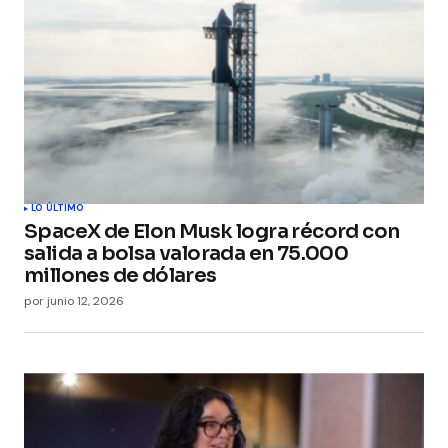
Your E-mail
*
Guarda mi nombre, correo electrónico y web en
este navegador para la próxima vez que
comente.
Submit Comment
LO ÚLTIMO
SpaceX de Elon Musk logra récord con
salida a bolsa valorada en 75.000
millones de dólares
por
junio 12, 2026