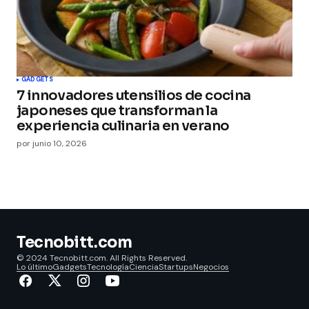
GADGETS
7 innovadores utensilios de cocina
japoneses que transforman la
experiencia culinaria en verano
por
junio 10, 2026
Tecnobitt.com
© 2024 Tecnobitt.com. All Rights Reserved.
Lo último
Gadgets
Tecnología
Ciencia
Startups
Negocios