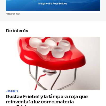
Comment
*
PATROCINADO
De interés
Your Name
*
Your E-mail
*
Guarda mi nombre, correo electrónico y web en
este navegador para la próxima vez que
comente.
Submit Comment
GADGETS
Gustav Friebel y la lámpara roja que
reinventa la luz como materia