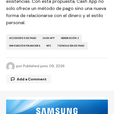
existencias. Con esta propuesta, Cash App no
solo ofrece un método de pago sino una nueva
forma de relacionarse con el dinero y el estilo
personal.
ACCESORIOS DE PAGO
CASH APP
GENERACIÓN Z
INNOVACIÓN FINANCIERA
NFC
TECNOLOGÍA DE PAGO
por
Published
junio 09, 2026
Add a Comment
Tu dirección de correo electrónico no será
publicada.
Los campos obligatorios están
marcados con
*