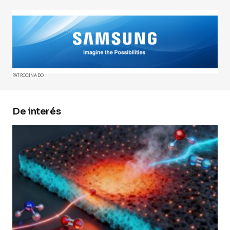
Tu dirección de correo electrónico no será
publicada.
Los campos obligatorios están
marcados con
*
Comment
*
PATROCINADO
De interés
Your Name
*
Your E-mail
*
Guarda mi nombre, correo electrónico y web en
este navegador para la próxima vez que
comente.