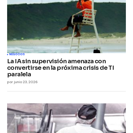
Your E-mail
*
Guarda mi nombre, correo electrónico y web en
este navegador para la próxima vez que
comente.
Submit Comment
NEGOCIOS
La IA sin supervisión amenaza con
convertirse en la próxima crisis de TI
paralela
por
junio 23, 2026