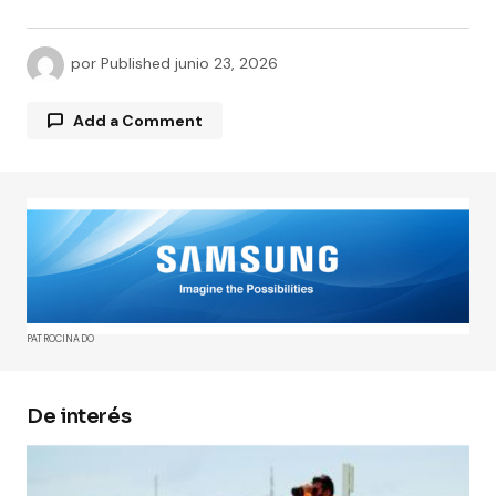
por
Published
junio 23, 2026
Add a Comment
Tu dirección de correo electrónico no será
publicada.
Los campos obligatorios están
marcados con
*
Comment
*
PATROCINADO
De interés
Your Name
*