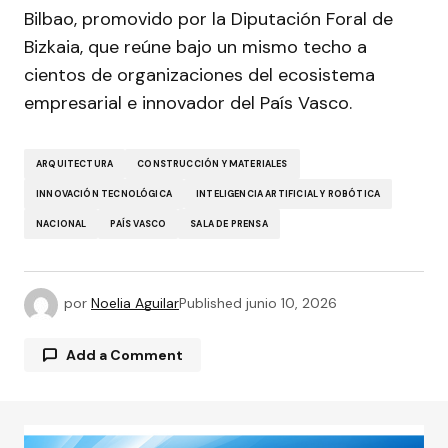
Bilbao, promovido por la Diputación Foral de
Bizkaia, que reúne bajo un mismo techo a
cientos de organizaciones del ecosistema
empresarial e innovador del País Vasco.
ARQUITECTURA
CONSTRUCCIÓN Y MATERIALES
INNOVACIÓN TECNOLÓGICA
INTELIGENCIA ARTIFICIAL Y ROBÓTICA
NACIONAL
PAÍS VASCO
SALA DE PRENSA
por
Noelia Aguilar
Published
junio 10, 2026
Add a Comment
Tu dirección de correo electrónico no será