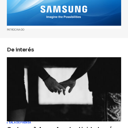
publicada.
Los campos obligatorios están
marcados con
*
Comment
*
PATROCINADO
De interés
Your Name
*
Your E-mail
*
Guarda mi nombre, correo electrónico y web en
este navegador para la próxima vez que
comente.
Submit Comment
SALA DE PRENSA