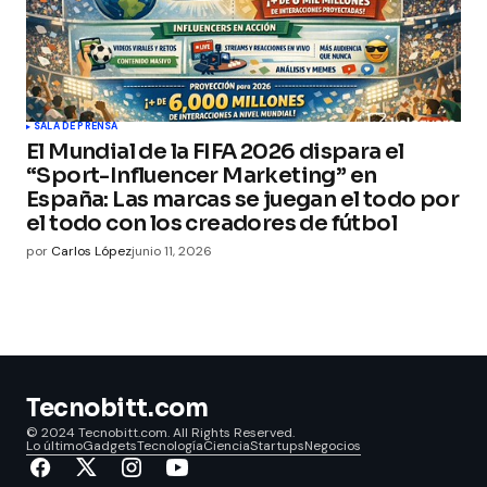
SALA DE PRENSA
El Mundial de la FIFA 2026 dispara el
“Sport-Influencer Marketing” en
España: Las marcas se juegan el todo por
el todo con los creadores de fútbol
por
Carlos López
junio 11, 2026
Tecnobitt.com
© 2024 Tecnobitt.com. All Rights Reserved.
Lo último
Gadgets
Tecnología
Ciencia
Startups
Negocios