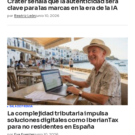
Crater señala que la autenticidad será
clave para las marcas en la era de la IA
por
Beatriz León
junio 10, 2026
SALA DE PRENSA
La complejidad tributaria impulsa
soluciones digitales como IberianTax
para no residentes en España
por
Eva Fuentes
junio 10, 2026