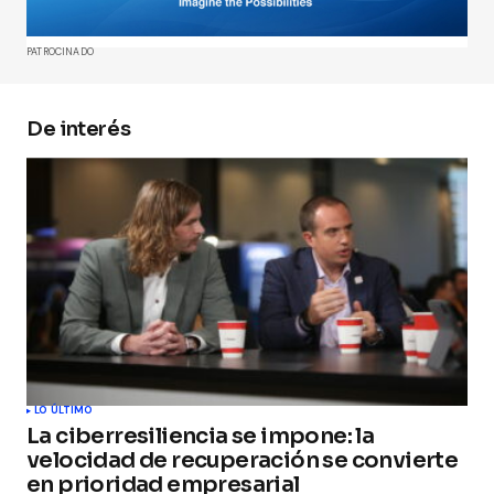
Comment
*
PATROCINADO
De interés
Your Name
*
Your E-mail
*
Guarda mi nombre, correo electrónico y web en
este navegador para la próxima vez que
comente.
Submit Comment
LO ÚLTIMO
La ciberresiliencia se impone: la
velocidad de recuperación se convierte
en prioridad empresarial