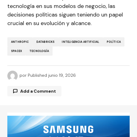
tecnología en sus modelos de negocio, las
decisiones políticas siguen teniendo un papel
crucial en su evolución y alcance.
ANTHROPIC
DATABRICKS
INTELIGENCIA ARTIFICIAL
POLÍTICA
SPACEX
TECNOLOGÍA
por
Published
junio 19, 2026
Add a Comment
Tu dirección de correo electrónico no será
publicada.
Los campos obligatorios están
marcados con
*