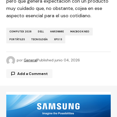
pero que genera expectación con un producto
muy cuidado que, no obstante, cojea en ese
aspecto esencial para el uso cotidiano.
COMPUTEX 2026
DELL
HARDWARE
MACBOOK NEO
PORTÁTILES
TECNOLOGÍA
XPS 13
por
General
Published
junio 04, 2026
Add a Comment
Tu dirección de correo electrónico no será
publicada.
Los campos obligatorios están
marcados con
*