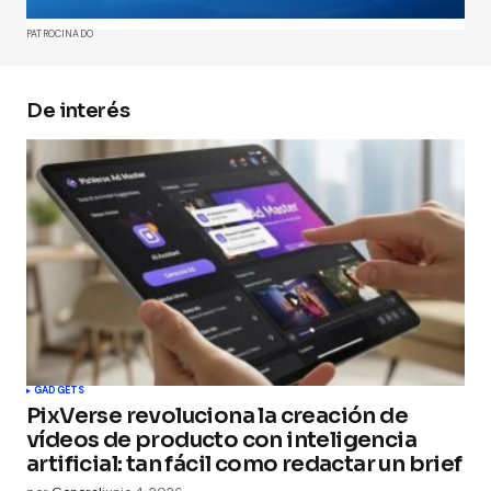
Comment
*
PATROCINADO
De interés
Your Name
*
Your E-mail
*
Guarda mi nombre, correo electrónico y web en
este navegador para la próxima vez que
comente.
Submit Comment
GADGETS
PixVerse revoluciona la creación de
vídeos de producto con inteligencia
artificial: tan fácil como redactar un brief