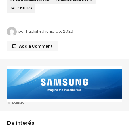
SALUD PÚBLICA
por
Published
junio 05, 2026
Add a Comment
Tu dirección de correo electrónico no será
publicada.
Los campos obligatorios están
marcados con
*
Comment
*
PATROCINADO
De interés