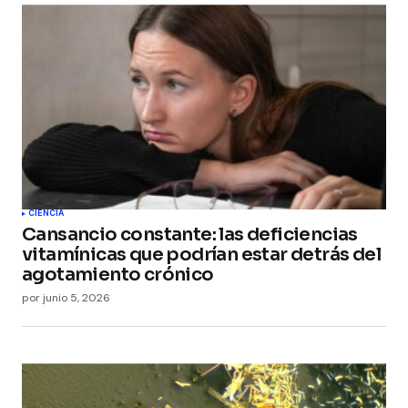
Your Name
*
Your E-mail
*
Guarda mi nombre, correo electrónico y web en
este navegador para la próxima vez que
comente.
Submit Comment
CIENCIA
Cansancio constante: las deficiencias
vitamínicas que podrían estar detrás del
agotamiento crónico
por
junio 5, 2026