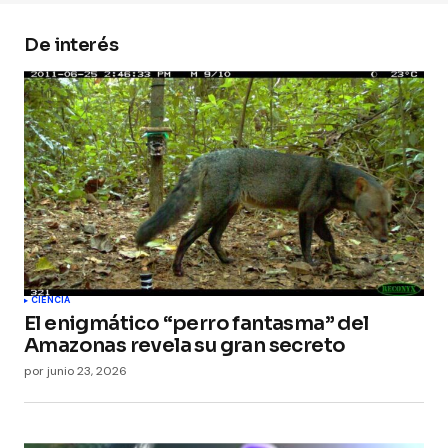
De interés
Your Name
*
Your E-mail
*
Guarda mi nombre, correo electrónico y web en
este navegador para la próxima vez que
comente.
Submit Comment
CIENCIA
El enigmático “perro fantasma” del
Amazonas revela su gran secreto
por
junio 23, 2026