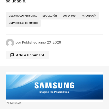
saludable.
DESARROLLO PERSONAL
EDUCACIÓN
JUVENTUD
PSICOLOGÍA
UNIVERSIDAD DE ZÚRICH
por
Published
junio 23, 2026
Add a Comment
Tu dirección de correo electrónico no será
publicada.
Los campos obligatorios están
marcados con
*
Comment
*
PATROCINADO