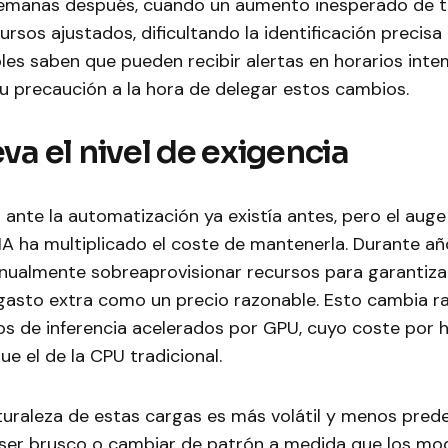
semanas después, cuando un aumento inesperado de t
rsos ajustados, dificultando la identificación precisa 
es saben que pueden recibir alertas en horarios inte
u precaución a la hora de delegar estos cambios.
eva el nivel de exigencia
 ante la automatización ya existía antes, pero el auge
IA ha multiplicado el coste de mantenerla. Durante añ
ualmente sobreaprovisionar recursos para garantizar
gasto extra como un precio razonable. Esto cambia r
jos de inferencia acelerados por GPU, cuyo coste por
e el de la CPU tradicional.
uraleza de estas cargas es más volátil y menos predec
 ser brusco o cambiar de patrón a medida que los mo