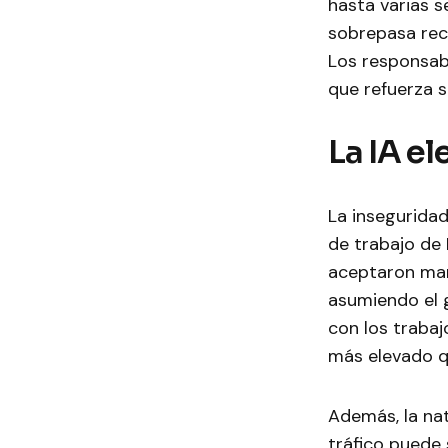
hasta varias 
sobrepasa recu
Los responsabl
que refuerza s
La IA el
La inseguridad
de trabajo de 
aceptaron man
asumiendo el 
con los traba
más elevado qu
Además, la nat
tráfico puede