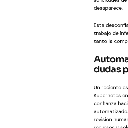
solicitudes de
desaparece.
Esta desconfi
trabajo de infe
tanto la compl
Automat
dudas pa
Un reciente es
Kubernetes en
confianza haci
automatizados
revisión huma
recursos y so