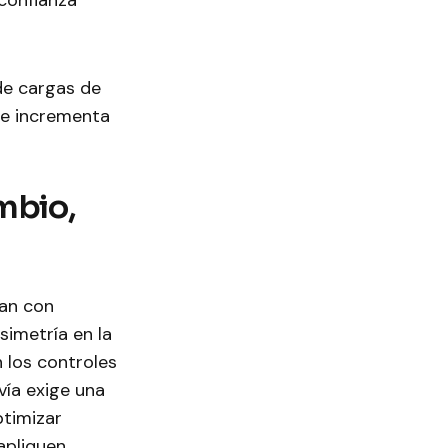
 confianza
de cargas de
que incrementa
mbio,
jan con
imetría en la
n los controles
vía exige una
timizar
apliquen