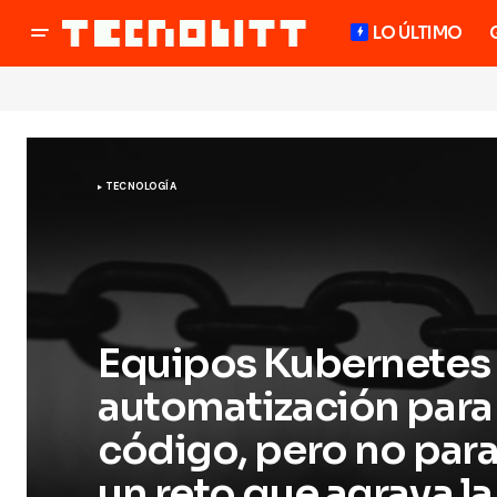
LO ÚLTIMO
TECNOLOGÍA
Equipos Kubernetes 
automatización para
código, pero no para
un reto que agrava la