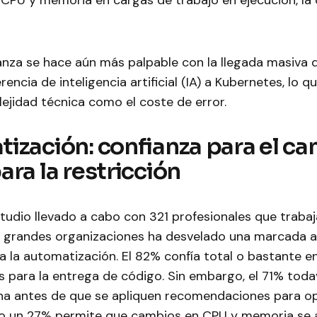
 CPU y memoria en cargas de trabajo en ejecución, la
anza se hace aún más palpable con la llegada masiva 
rencia de inteligencia artificial (IA) a Kubernetes, lo 
ejidad técnica como el coste de error.
ización: confianza para el ca
ra la restricción
tudio llevado a cabo con 321 profesionales que traba
 grandes organizaciones ha desvelado una marcada as
a la automatización. El 82% confía total o bastante e
 para la entrega de código. Sin embargo, el 71% toda
na antes de que se apliquen recomendaciones para op
lo un 27% permite que cambios en CPU y memoria se 