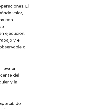
peraciones. El
ñade valor,
mas con
de
en ejecución.
rabajo y el
 observable o
lleva un
acente del
uler y la
sapercibido