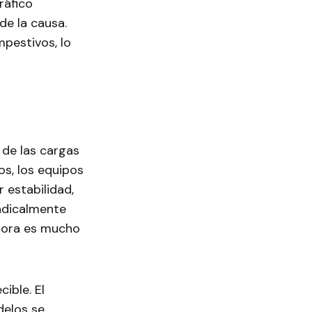
ráfico
de la causa.
mpestivos, lo
 de las cargas
os, los equipos
 estabilidad,
adicalmente
 hora es mucho
ible. El
delos se