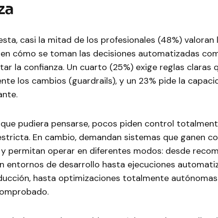
za
sta, casi la mitad de los profesionales (48%) valoran la
 en cómo se toman las decisiones automatizadas com
ar la confianza. Un cuarto (25%) exige reglas claras q
te los cambios (guardrails), y un 23% pide la capacid
ante.
o que pudiera pensarse, pocos piden control totalmen
estricta. En cambio, demandan sistemas que ganen co
y permitan operar en diferentes modos: desde reco
en entornos de desarrollo hasta ejecuciones automat
oducción, hasta optimizaciones totalmente autónomas
 comprobado.