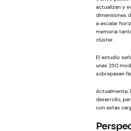
actualizan y e
dimensiones d
a escalar hori
memoria tanto
clúster.
El estudio señ
unas 250 modif
sobrepasan fác
Actualmente, 
desarrollo, pe
con estas car
Perspec