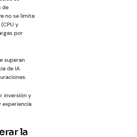
n de
a no se limita
s (CPU y
argas por
se superan
ia de IA
guraciones.
 inversión y
y experiencia
rar la