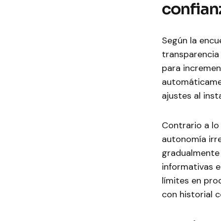
confian
Según la encue
transparencia
para increment
automáticamen
ajustes al inst
Contrario a l
autonomía irr
gradualmente 
informativas 
límites en pr
con historial