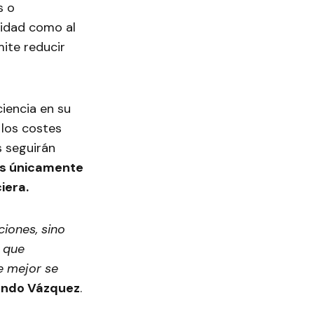
s o
lidad como al
ite reducir
iencia en su
 los costes
s seguirán
 es únicamente
iera.
iones, sino
s que
e mejor se
ando Vázquez
.