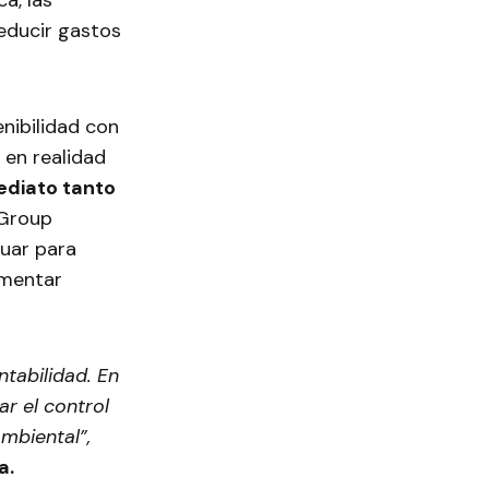
a, las
educir gastos
nibilidad con
 en realidad
ediato tanto
 Group
tuar para
ementar
tabilidad. En
r el control
mbiental”,
a.