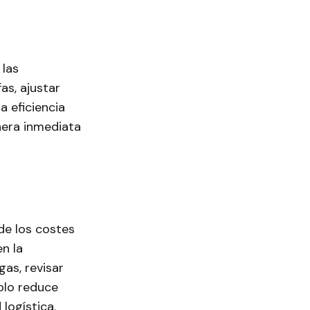
 las
as, ajustar
 eficiencia
nera inmediata
de los costes
en la
gas, revisar
solo reduce
logística.