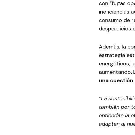
con “fugas op
ineficiencias 
consumo de re
desperdicios 
Además, la con
estrategia es
energéticos, l
aumentando
.
una cuestión 
“
La sostenibil
también por t
entiendan la e
adapten al nu