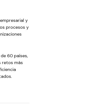
empresarial y
los procesos y
anizaciones
de 60 países,
s retos más
iciencia
tados.