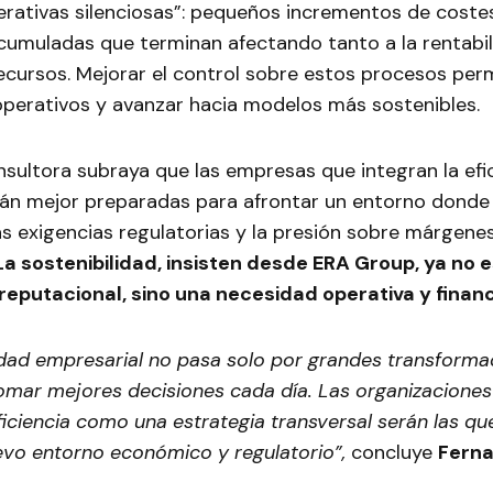
erativas silenciosas”: pequeños incrementos de coste
acumuladas que terminan afectando tanto a la rentabi
cursos. Mejorar el control sobre estos procesos perm
operativos y avanzar hacia modelos más sostenibles.
sultora subraya que las empresas que integran la efic
tán mejor preparadas para afrontar un entorno donde
as exigencias regulatorias y la presión sobre márgene
 La sostenibilidad, insisten desde ERA Group, ya no
reputacional, sino una necesidad operativa y financ
idad empresarial no pasa solo por grandes transformac
omar mejores decisiones cada día. Las organizacione
ficiencia como una estrategia transversal serán las qu
evo entorno económico y regulatorio”,
concluye
Fern