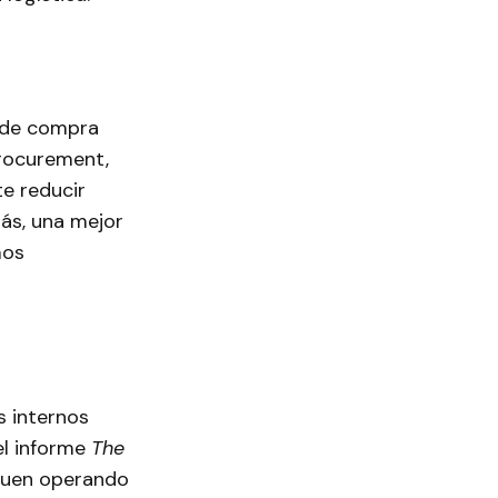
 de compra
procurement,
te reducir
más, una mejor
mos
s internos
el informe
The
guen operando