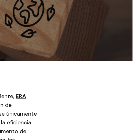
iente,
ERA
ón de
rse únicamente
a eficiencia
aumento de