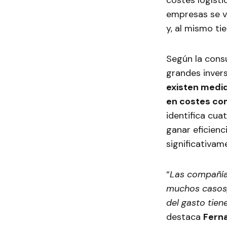
costes logístic
empresas se v
y, al mismo ti
Según la cons
grandes invers
existen medi
en costes co
identifica cua
ganar eficienc
significativam
“
Las compañías
muchos casos, 
del gasto tien
destaca
Fern