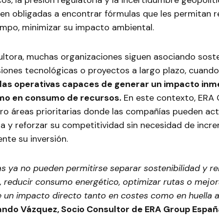
os, la presión regulatoria y la incertidumbre geopolític
en obligadas a encontrar fórmulas que les permitan r
empo, minimizar su impacto ambiental.
ultora, muchas organizaciones siguen asociando soste
iones tecnológicas o proyectos a largo plazo, cuando
das operativas capaces de generar un impacto inm
mo en consumo de recursos.
En este contexto, ERA
tro áreas prioritarias donde las compañías pueden ac
ia y reforzar su competitividad sin necesidad de incr
ente su inversión.
 ya no pueden permitirse separar sostenibilidad y ren
reducir consumo energético, optimizar rutas o mejora
e un impacto directo tanto en costes como en huella a
ando Vázquez, Socio Consultor de ERA Group Españ