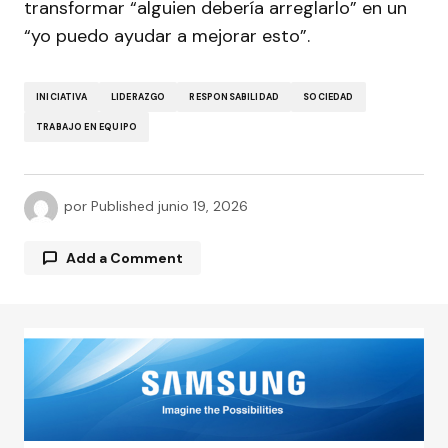
transformar “alguien debería arreglarlo” en un
“yo puedo ayudar a mejorar esto”.
INICIATIVA
LIDERAZGO
RESPONSABILIDAD
SOCIEDAD
TRABAJO EN EQUIPO
por
Published
junio 19, 2026
Add a Comment
Tu dirección de correo electrónico no será
publicada.
Los campos obligatorios están
marcados con
*
Comment
*