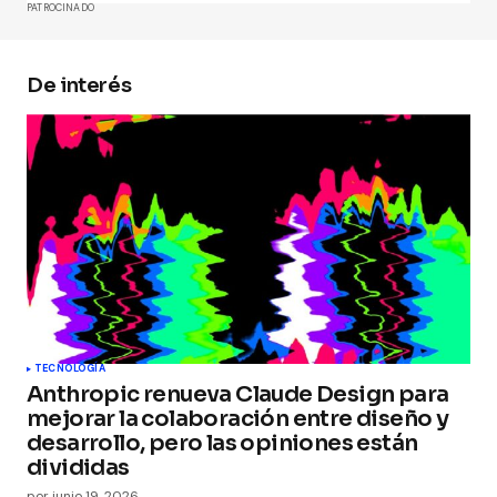
PATROCINADO
De interés
Your Name
*
Your E-mail
*
Guarda mi nombre, correo electrónico y web en
este navegador para la próxima vez que
comente.
Submit Comment
TECNOLOGÍA
Anthropic renueva Claude Design para
mejorar la colaboración entre diseño y
desarrollo, pero las opiniones están
divididas
por
junio 19, 2026