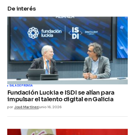
De interés
Your Name
*
Your E-mail
*
Guarda mi nombre, correo electrónico y web en
este navegador para la próxima vez que
comente.
Submit Comment
SALA DE PRENSA
Fundación Luckia e ISDI se alían para
impulsar el talento digital en Galicia
por
José Martínez
junio 16, 2026