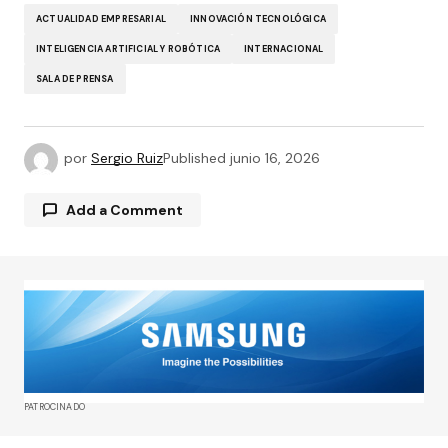
ACTUALIDAD EMPRESARIAL
INNOVACIÓN TECNOLÓGICA
INTELIGENCIA ARTIFICIAL Y ROBÓTICA
INTERNACIONAL
SALA DE PRENSA
por
Sergio Ruiz
Published
junio 16, 2026
Add a Comment
Tu dirección de correo electrónico no será
publicada.
Los campos obligatorios están
marcados con
*
Comment
*
PATROCINADO