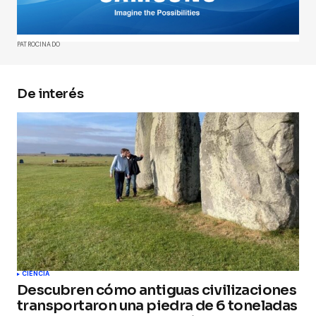
Comment
*
PATROCINADO
De interés
Your Name
*
Your E-mail
*
Guarda mi nombre, correo electrónico y web en
este navegador para la próxima vez que
comente.
Submit Comment
CIENCIA
Descubren cómo antiguas civilizaciones
transportaron una piedra de 6 toneladas