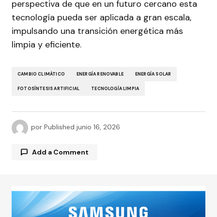
perspectiva de que en un futuro cercano esta
tecnología pueda ser aplicada a gran escala,
impulsando una transición energética más
limpia y eficiente.
CAMBIO CLIMÁTICO
ENERGÍA RENOVABLE
ENERGÍA SOLAR
FOTOSÍNTESIS ARTIFICIAL
TECNOLOGÍA LIMPIA
por
Published
junio 16, 2026
Add a Comment
Tu dirección de correo electrónico no será
publicada.
Los campos obligatorios están
marcados con
*