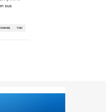
en sus
CHANNEL
TUBI
torios