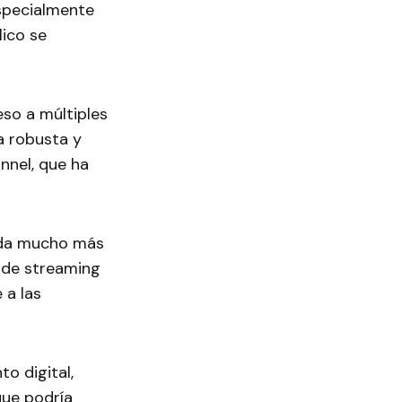
especialmente
lico se
eso a múltiples
a robusta y
nnel, que ha
rada mucho más
 de streaming
 a las
o digital,
que podría