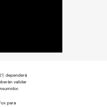
027, dependerá
eberán validar
onsumidor.
Fox para