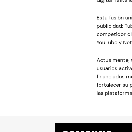
digital hasta l
Esta fusión un
publicidad: Tu
competidor di
YouTube y Netf
Actualmente, 
usuarios acti
financiados m
fortalecer su
las plataforma