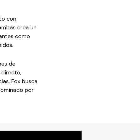
ito con
 ambas crea un
gantes como
idos.
nes de
directo,
ias, Fox busca
 dominado por