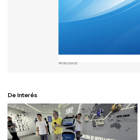
Your Name
Guarda 
y web en
próxima
PATROCINADO
Submit 
De interés