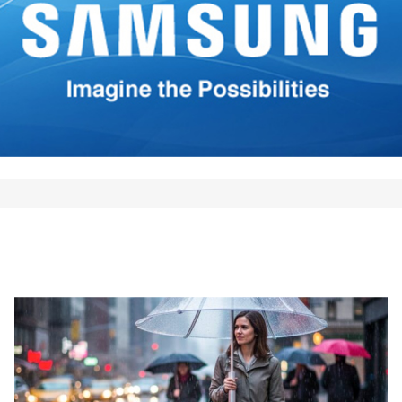
*
Your E-mail
*
mi nombre, correo electrónico
 este navegador para la
 vez que comente.
Comment