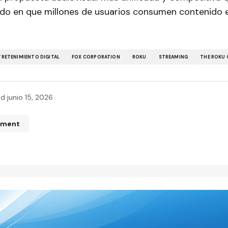
do en que millones de usuarios consumen contenido 
TRETENIMIENTO DIGITAL
FOX CORPORATION
ROKU
STREAMING
THE ROKU 
ed
junio 15, 2026
mment
n de correo electrónico no será publicada.
Los campos obliga
ados con
*
*