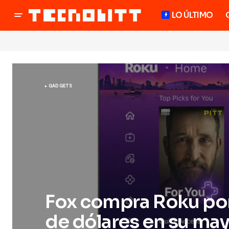
LO ÚLTIMO
GADGETS
Fox compra Roku por
de dólares en su may