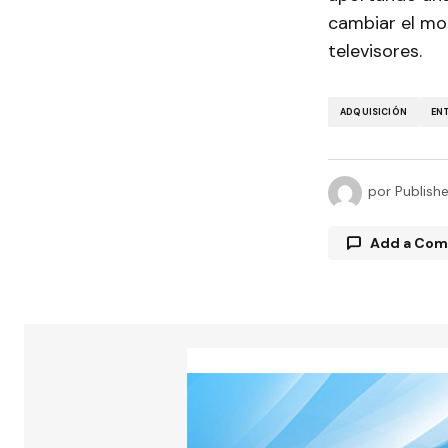
cambiar el mo
televisores.
ADQUISICIÓN
EN
por
Publish
Add a Co
Tu direcció
están marc
Comment