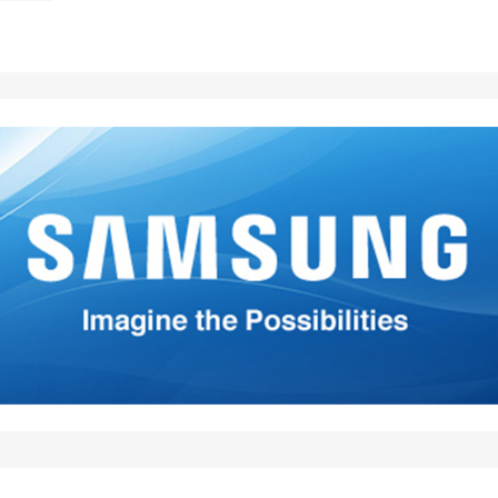
 de correo electrónico no será publicada.
Los campos obligatori
on
*
*
Your E-mail
*
i nombre, correo electrónico y
ste navegador para la próxima
 comente.
omment