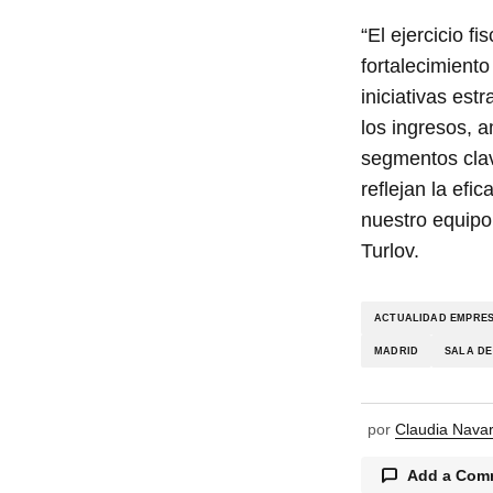
“El ejercicio f
fortalecimient
iniciativas es
los ingresos, 
segmentos clav
reflejan la efi
nuestro equipo 
Turlov.
ACTUALIDAD EMPRE
MADRID
SALA DE
por
Claudia Nava
Add a Com