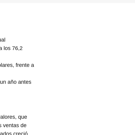
ual
a los 76,2
lares, frente a
 un año antes
alores, que
s ventas de
vados creció