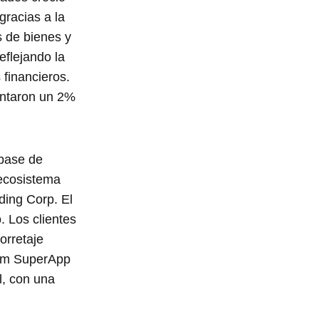
gracias a la
s de bienes y
eflejando la
 financieros.
entaron un 2%
 base de
 ecosistema
ding Corp. El
. Los clientes
orretaje
dom SuperApp
l, con una