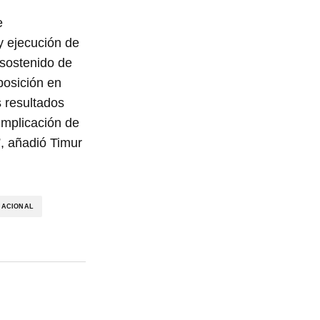
e
y ejecución de
 sostenido de
posición en
 resultados
 implicación de
”, añadió Timur
NACIONAL