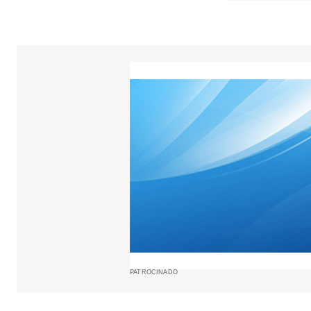
Tu dirección
marcados c
Comment
*
Your Name
Guarda m
web en e
vez que
PATROCINADO
Submit C