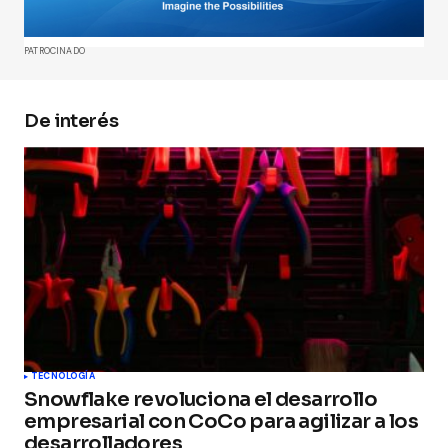
Comment
*
PATROCINADO
De interés
Your Name
*
Your E-mail
*
Guarda mi nombre, correo electrónico y web en
este navegador para la próxima vez que
comente.
Submit Comment
TECNOLOGÍA
Snowflake revoluciona el desarrollo
empresarial con CoCo para agilizar a los
desarrolladores