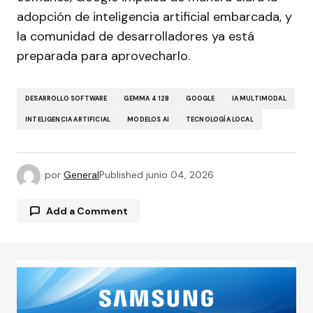
adopción de inteligencia artificial embarcada, y
la comunidad de desarrolladores ya está
preparada para aprovecharlo.
DESARROLLO SOFTWARE
GEMMA 4 12B
GOOGLE
IA MULTIMODAL
INTELIGENCIA ARTIFICIAL
MODELOS AI
TECNOLOGÍA LOCAL
por
General
Published
junio 04, 2026
Add a Comment
Tu dirección de correo electrónico no será
publicada.
Los campos obligatorios están
marcados con
*