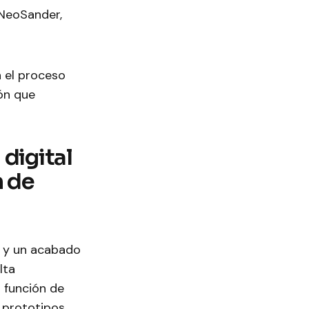
 NeoSander,
n el proceso
ión que
digital
n de
o y un acabado
lta
 función de
a prototipos,