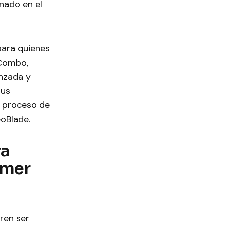
nado en el
para quienes
 Combo,
anzada y
sus
l proceso de
eoBlade.
ra
imer
ren ser