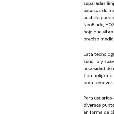
separadas lim
excesos de mat
cuchillo puede
NeoBlade, HOZ
hoja que vibr
preciso media
Esta tecnologí
sencillo y sua
necesidad de 
tipo bolígrafo
para remover s
Para usuarios
diversas punta
en forma de c