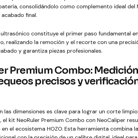
batería, consolidándolo como complemento ideal del
acabado final.
 ultrasónico constituye el primer paso fundamental e
o, realizando la remoción y el recorte con una precis
acabado y garantiza piezas profesionales.
r Premium Combo: Medición 
equeos precisos y verificació
n las dimensiones es clave para lograr un corte limpi
o, el kit NeoRuler Premium Combo con NeoCaliper resu
e en el ecosistema HOZO. Esta herramienta combina la
cional con la precisión de un calibre digital, ideal par