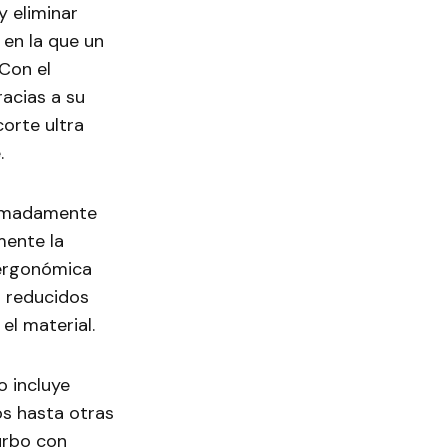
 eliminar
 en la que un
 Con el
acias a su
orte ultra
.
tremadamente
mente la
 ergonómica
s reducidos
el material.
 incluye
os hasta otras
urbo con