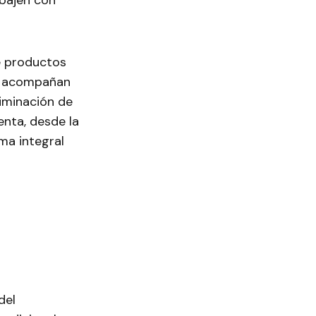
abajen con
e productos
ue acompañan
liminación de
enta, desde la
ma integral
del