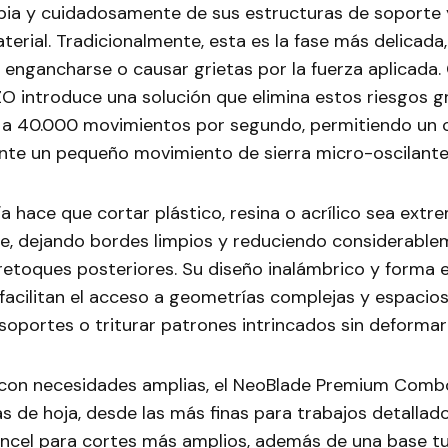
pia y cuidadosamente de sus estructuras de soporte y
erial. Tradicionalmente, esta es la fase más delicada,
 engancharse o causar grietas por la fuerza aplicada.
O introduce una solución que elimina estos riesgos gr
a a 40.000 movimientos por segundo, permitiendo un c
nte un pequeño movimiento de sierra micro-oscilante
a hace que cortar plástico, resina o acrílico sea ex
ve, dejando bordes limpios y reduciendo considerable
retoques posteriores. Su diseño inalámbrico y forma
 facilitan el acceso a geometrías complejas y espacio
oportes o triturar patrones intrincados sin deformar 
 con necesidades amplias, el NeoBlade Premium Combo
s de hoja, desde las más finas para trabajos detallad
incel para cortes más amplios, además de una base t