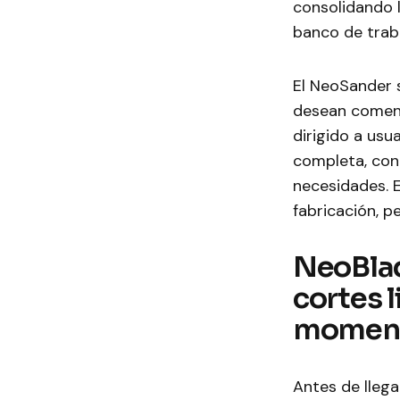
consolidando 
banco de trab
El NeoSander s
desean comenz
dirigido a usu
completa, con 
necesidades. E
fabricación, p
NeoBlad
cortes 
momen
Antes de llega