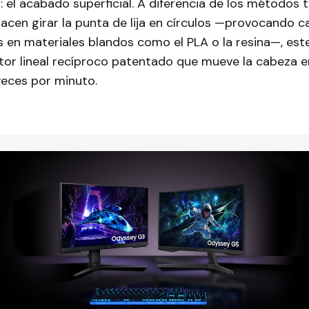
el acabado superficial. A diferencia de los métodos t
hacen girar la punta de lija en círculos —provocando ca
en materiales blandos como el PLA o la resina—, este
or lineal recíproco patentado que mueve la cabeza en
veces por minuto.