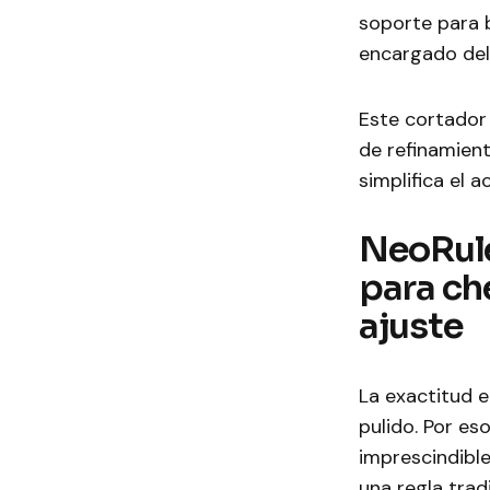
soporte para 
encargado del 
Este cortador
de refinamient
simplifica el 
NeoRule
para ch
ajuste
La exactitud e
pulido. Por es
imprescindibl
una regla tradi