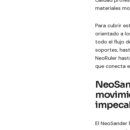
calidad profes
materiales mod
Para cubrir e
orientado a lo
todo el flujo 
soportes, hast
NeoRuler hasta
que conecta el
NeoSande
movimie
impeca
El NeoSander 