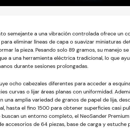
to semejante a una vibración controlada ofrece un co
 para eliminar líneas de capa o suavizar miniaturas det
eformar la pieza. Pesando solo 89 gramos, su manejo s
 que a una herramienta eléctrica tradicional, lo que ayu
 manos durante sesiones prolongadas.
luye ocho cabezales diferentes para acceder a esquin
cies curvas o lijar áreas planas con uniformidad. Adem
 una amplia variedad de granos de papel de lija, desd
al, hasta el fino 1500 para obtener superficies casi pul
e buscan un entorno completo, el NeoSander Premiu
e accesorios de 64 piezas, base de carga y estuche p