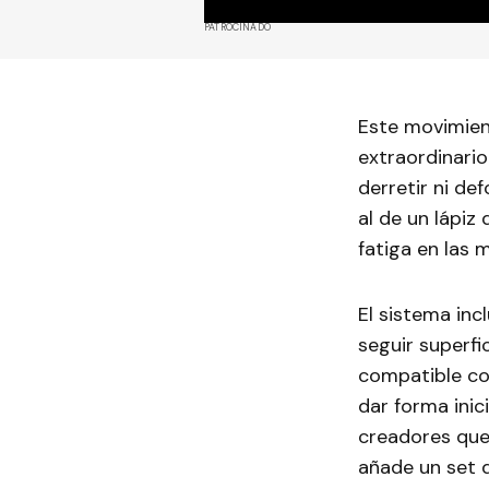
PATROCINADO
Este movimien
extraordinario
derretir ni d
al de un lápiz
fatiga en las
El sistema inc
seguir superfi
compatible con
dar forma inici
creadores qu
añade un set d