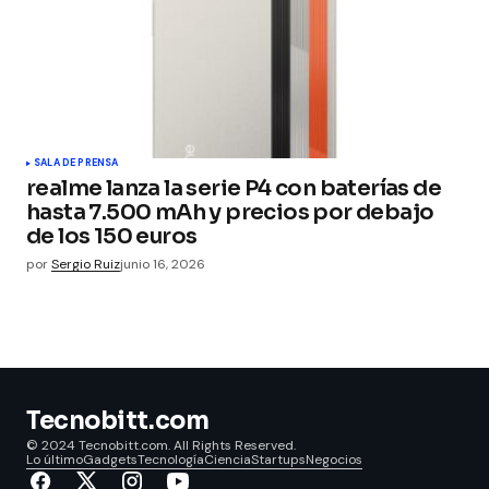
SALA DE PRENSA
realme lanza la serie P4 con baterías de
hasta 7.500 mAh y precios por debajo
de los 150 euros
por
Sergio Ruiz
junio 16, 2026
Tecnobitt.com
© 2024 Tecnobitt.com. All Rights Reserved.
Lo último
Gadgets
Tecnología
Ciencia
Startups
Negocios