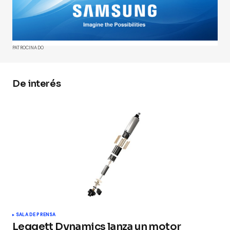
publicada.
Los campos obligatorios están
marcados con
*
Comment
*
PATROCINADO
De interés
Your Name
*
Your E-mail
*
Guarda mi nombre, correo electrónico y web en
este navegador para la próxima vez que
comente.
Submit Comment
SALA DE PRENSA
Leggett Dynamics lanza un motor