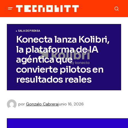
SALA DE PRENSA
Konecta lanza Kolibri,
la plataforma de IA
agéntica que
convierte pilotos en
resultados reales
por
Gonzalo Cabrera
junio 16, 2026