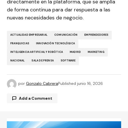
directamente en la plataforma, que se amplía
de forma continua para dar respuesta a las
nuevas necesidades de negocio.
ACTUALIDAD EMPRESARIAL
COMUNICACIÓN
EMPRENDEDORES
FRANQUICIAS
INNOVACIÓN TECNOLÓGICA
INTELIGENCIA ARTIFICIAL Y ROBÓTICA
MADRID
MARKETING
NACIONAL
SALA DE PRENSA
SOFTWARE
por
Gonzalo Cabrera
Published
junio 16, 2026
Add a Comment
Tu dirección de correo electrónico no será