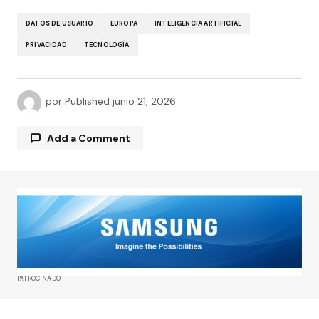
DATOS DE USUARIO
EUROPA
INTELIGENCIA ARTIFICIAL
PRIVACIDAD
TECNOLOGÍA
por
Published
junio 21, 2026
Add a Comment
Tu dirección de correo electrónico no será
publicada.
Los campos obligatorios están
marcados con
*
Comment
*
PATROCINADO