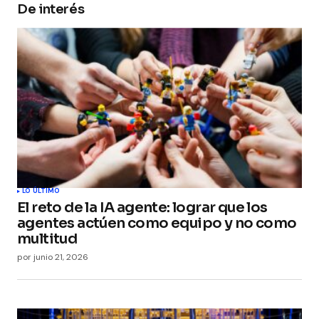
De interés
Your Name
*
Your E-mail
*
Guarda mi nombre, correo electrónico y web en
este navegador para la próxima vez que
comente.
Submit Comment
LO ÚLTIMO
El reto de la IA agente: lograr que los
agentes actúen como equipo y no como
multitud
por
junio 21, 2026