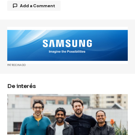
Add a Comment
Tu dirección de correo electrónico no será
publicada.
Los campos obligatorios están
marcados con
*
Comment
*
PATROCINADO
De interés
Your Name
*
Your E-mail
*
Guarda mi nombre, correo electrónico y web en