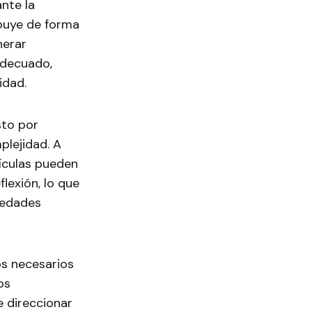
nte la
ibuye de forma
nerar
adecuado,
idad.
sto por
plejidad. A
tículas pueden
lexión, lo que
iedades
os necesarios
os
e direccionar