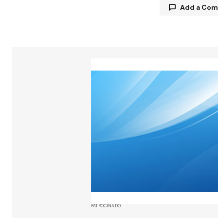
Add a Co
Tu direcció
están marc
Comment
Your Name
Guarda 
y web en
próxima
PATROCINADO