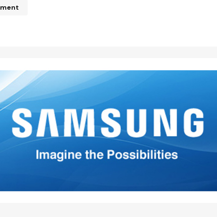
mment
n de correo electrónico no será publicada.
Los campos obliga
ados con
*
*
*
Your E-mail
*
mi nombre, correo electrónico
 este navegador para la
 vez que comente.