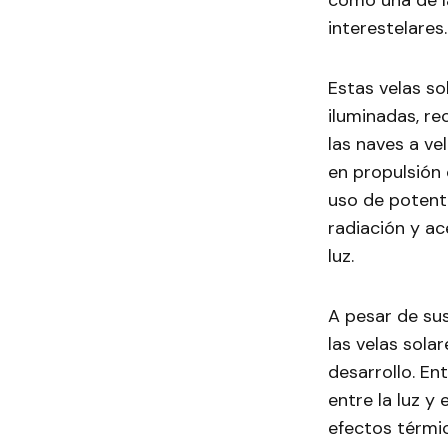
como una de l
interestelares.
Estas velas so
iluminadas, re
las naves a ve
en propulsión
uso de potente
radiación y ac
luz.
A pesar de sus
las velas sola
desarrollo. En
entre la luz y 
efectos térmic