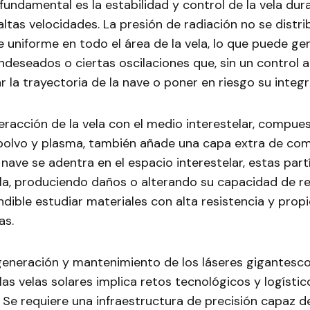
undamental es la estabilidad y control de la vela dura
altas velocidades. La presión de radiación no se distr
uniforme en todo el área de la vela, lo que puede ge
ndeseados o ciertas oscilaciones que, sin un control 
r la trayectoria de la nave o poner en riesgo su integr
eracción de la vela con el medio interestelar, compue
 polvo y plasma, también añade una capa extra de com
nave se adentra en el espacio interestelar, estas par
la, produciendo daños o alterando su capacidad de ref
dible estudiar materiales con alta resistencia y prop
as.
 generación y mantenimiento de los láseres gigantesc
las velas solares implica retos tecnológicos y logístic
 Se requiere una infraestructura de precisión capaz d