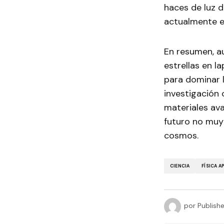
haces de luz 
actualmente e
En resumen, au
estrellas en l
para dominar l
investigación
materiales ava
futuro no muy 
cosmos.
CIENCIA
FÍSICA A
por
Publish