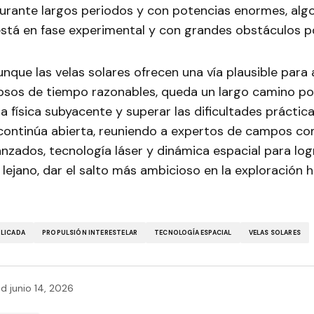
durante largos periodos y con potencias enormes, alg
stá en fase experimental y con grandes obstáculos po
nque las velas solares ofrecen una vía plausible para 
apsos de tiempo razonables, queda un largo camino po
a física subyacente y superar las dificultades práctica
 continúa abierta, reuniendo a expertos de campos com
nzados, tecnología láser y dinámica espacial para logr
lejano, dar el salto más ambicioso en la exploración
PLICADA
PROPULSIÓN INTERESTELAR
TECNOLOGÍA ESPACIAL
VELAS SOLARES
ed
junio 14, 2026