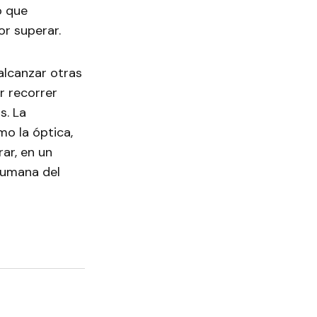
o que
r superar.
alcanzar otras
r recorrer
s. La
o la óptica,
ar, en un
 humana del