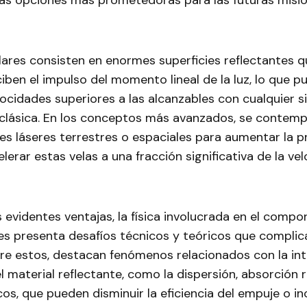
as opciones más prometedoras para las futuras misi
lares consisten en enormes superficies reflectantes qu
ciben el impulso del momento lineal de la luz, lo que p
locidades superiores a las alcanzables con cualquier
 clásica. En los conceptos más avanzados, se contemp
s láseres terrestres o espaciales para aumentar la p
elerar estas velas a una fracción significativa de la ve
 evidentes ventajas, la física involucrada en el comp
res presenta desafíos técnicos y teóricos que complic
tre estos, destacan fenómenos relacionados con la in
el material reflectante, como la dispersión, absorción r
os, que pueden disminuir la eficiencia del empuje o in