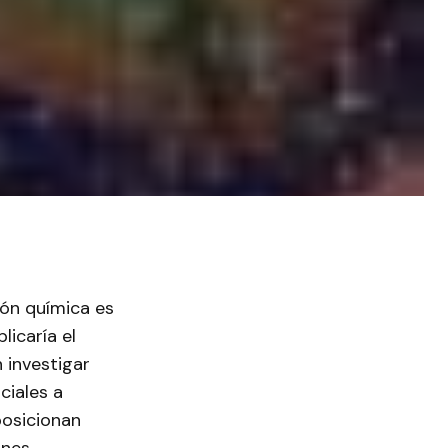
ión química es
icaría el
n investigar
ciales a
posicionan