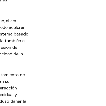
ones
e, al ser
uede acelerar
 sistema basado
la también el
resión de
locidad de la
ortamiento de
an su
teracción
esidual y
cluso dañar la