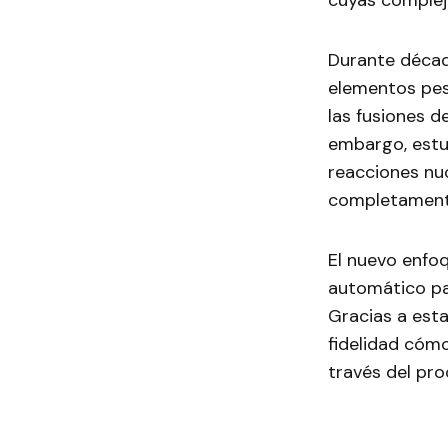
cuyas complej
Durante décad
elementos pes
las fusiones d
embargo, estu
reacciones nu
completamente
El nuevo enfo
automático pa
Gracias a est
fidelidad cóm
través del pr