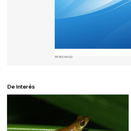
Your Name
Guarda 
y web en
próxima
PATROCINADO
Submit 
De interés