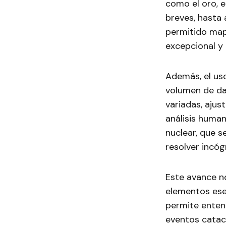
como el oro, e
breves, hasta 
permitido map
excepcional y 
Además, el us
volumen de da
variadas, aju
análisis human
nuclear, que s
resolver incóg
Este avance n
elementos esen
permite enten
eventos cataclí