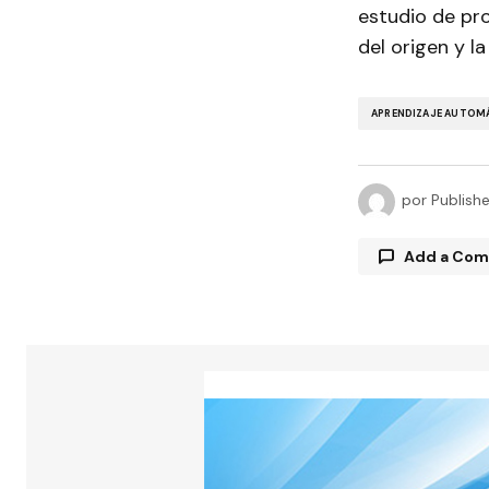
estudio de pr
del origen y l
APRENDIZAJE AUTOM
por
Publish
Add a Co
Tu direcció
están marc
Comment