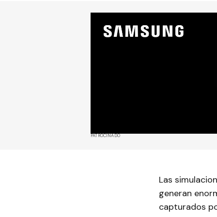
PATROCINADO
Las simulacio
generan enorm
capturados po