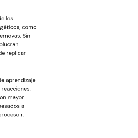
e los
géticos, como
ernovas. Sin
olucran
e replicar
e aprendizaje
 reacciones.
 con mayor
 pesados a
roceso r.