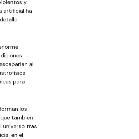
violentos y
artificial ha
detalle
 enorme
ndiciones
escaparían al
strofísica
nicas para
forman los
o que también
 universo tras
cial en el