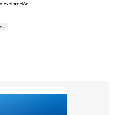
a exploración
ERSO
torios