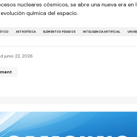
ocesos nucleares cósmicos, se abre una nueva era en l
a evolución química del espacio.
ÁTICO
ASTROFÍSICA
ELEMENTOS PESADOS
INTELIGENCIA ARTIFICIAL
UNIV
ed
junio 22, 2026
mment
n de correo electrónico no será publicada.
Los campos obliga
ados con
*
*