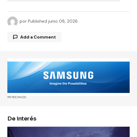
por
Published
junio 08, 2026
Add a Comment
Tu dirección de correo electrónico no será
publicada.
Los campos obligatorios están
marcados con
*
Comment
*
PATROCINADO
De interés
Your Name
*