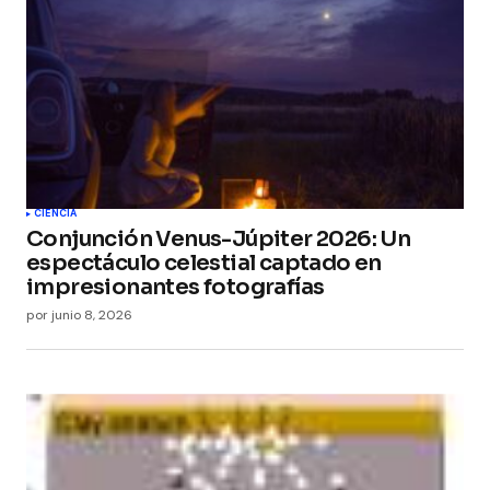
Your E-mail
*
Guarda mi nombre, correo electrónico y web en
este navegador para la próxima vez que
comente.
Submit Comment
CIENCIA
Conjunción Venus-Júpiter 2026: Un
espectáculo celestial captado en
impresionantes fotografías
por
junio 8, 2026