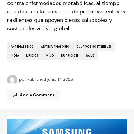
contra enfermedades metabólicas, al tiempo
que destaca la relevancia de promover cultivos
resilientes que apoyen dietas saludables y
sostenibles a nivel global.
ANTIDIABÉTICO
ANTINFLAMATORIO
CULTIVOS SOSTENIBLES
INDIA
LIPÍDIOS
MIJO
NUTRICIÓN
SALUD
por
Published
junio 17, 2026
Add a Comment
Tu dirección de correo electrónico no será
publicada.
Los campos obligatorios están
marcados con
*