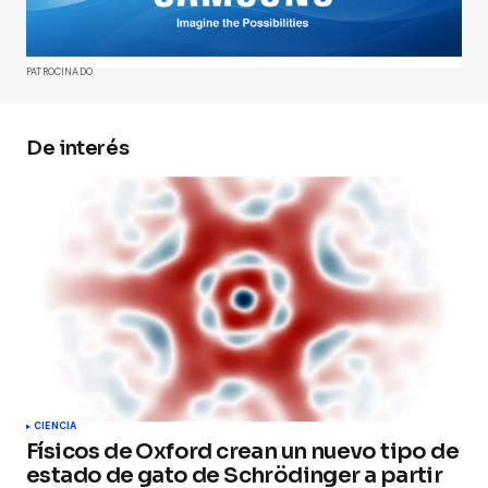
Comment
*
PATROCINADO
De interés
Your Name
*
Your E-mail
*
Guarda mi nombre, correo electrónico y web en
este navegador para la próxima vez que
comente.
Submit Comment
CIENCIA
Físicos de Oxford crean un nuevo tipo de
estado de gato de Schrödinger a partir