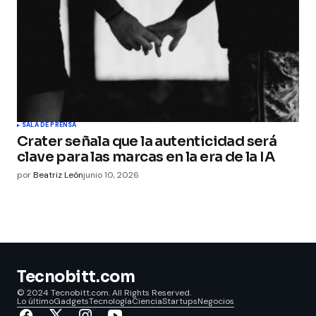
SALA DE PRENSA
Crater señala que la autenticidad será
clave para las marcas en la era de la IA
por
Beatriz León
junio 10, 2026
Tecnobitt.com
© 2024 Tecnobitt.com. All Rights Reserved.
Lo último
Gadgets
Tecnología
Ciencia
Startups
Negocios