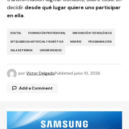
decidir
desde qué lugar quiere uno participar
en ella
.
DIGITAL
FORMACIÓN PROFESIONAL
INNOVACIÓN TECNOLÓGICA
INTELIGENCIA ARTIFICIAL Y ROBÓTICA
MADRID
PROGRAMACIÓN
SALA DE PRENSA
UNIVERSIDADES
por
Víctor Delgado
Published
junio 10, 2026
Add a Comment
Tu dirección de correo electrónico no será
publicada.
Los campos obligatorios están
marcados con
*