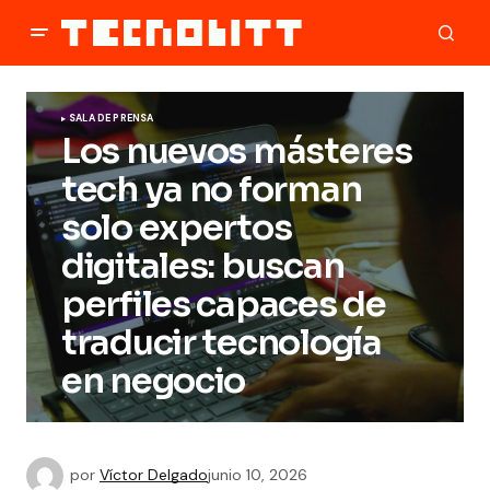
SALA DE PRENSA
Los nuevos másteres
tech ya no forman
solo expertos
digitales: buscan
perfiles capaces de
traducir tecnología
en negocio
por
Víctor Delgado
junio 10, 2026