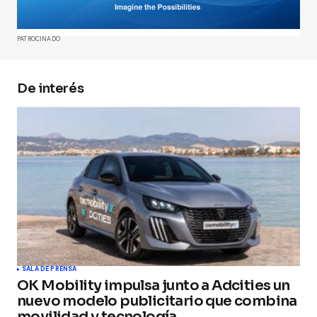
Comment
*
PATROCINADO
De interés
Your Name
*
Your E-mail
*
Guarda mi nombre, correo electrónico y web en
este navegador para la próxima vez que
comente.
Submit Comment
SALA DE PRENSA
OK Mobility impulsa junto a Adcities un
nuevo modelo publicitario que combina
movilidad y tecnología