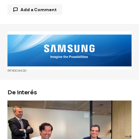
Add a Comment
Tu dirección de correo electrónico no será
publicada.
Los campos obligatorios están
marcados con
*
Comment
*
PATROCINADO
De interés
Your Name
*
Your E-mail
*