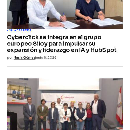
Guarda mi nombre, correo electrónico y web en
este navegador para la próxima vez que
comente.
Submit Comment
SALA DE PRENSA
Cyberclick se integra en el grupo
europeo Siloy para impulsar su
expansión y liderazgo en IA y HubSpot
por
Nuria Gómez
junio 9, 2026