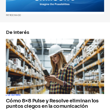
Comment
*
PATROCINADO
De interés
Your Name
*
Your E-mail
*
Guarda mi nombre, correo electrónico y web en
este navegador para la próxima vez que
comente.
Submit Comment
LO ÚLTIMO
Cómo 8×8 Pulse y Resolve eliminan los
puntos ciegos en la comunicación