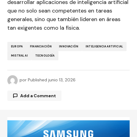
desarrollar aplicaciones de inteligencia artificial
que no solo sean competentes en tareas
generales, sino que también lideren en áreas
tan exigentes como la física.
EUROPA
FINANCIACIÓN
INNOVACIÓN
INTELIGENCIA ARTIFICIAL
MISTRAL AI
TECNOLOGÍA
por
Published
junio 13, 2026
Add a Comment
Tu dirección de correo electrónico no será
publicada.
Los campos obligatorios están
marcados con
*