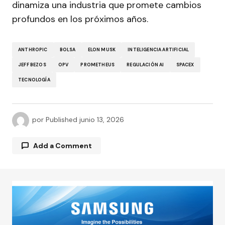
dinamiza una industria que promete cambios
profundos en los próximos años.
ANTHROPIC
BOLSA
ELON MUSK
INTELIGENCIA ARTIFICIAL
JEFF BEZOS
OPV
PROMETHEUS
REGULACIÓN AI
SPACEX
TECNOLOGÍA
por
Published
junio 13, 2026
Add a Comment
Tu dirección de correo electrónico no será
publicada.
Los campos obligatorios están
marcados con
*