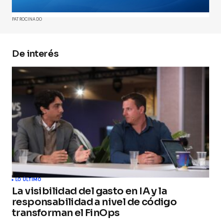
Comment
*
PATROCINADO
De interés
Your Name
*
Your E-mail
*
Guarda mi nombre, correo electrónico y web en
este navegador para la próxima vez que
comente.
Submit Comment
LO ÚLTIMO
La visibilidad del gasto en IA y la
responsabilidad a nivel de código
transforman el FinOps