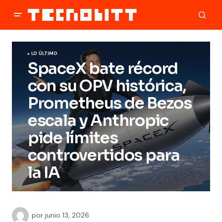
LO ÚLTIMO
SpaceX bate récord
con su OPV histórica,
Prometheus de Bezos
escala y Anthropic
pide límites
controvertidos para
la IA
por
junio 13, 2026