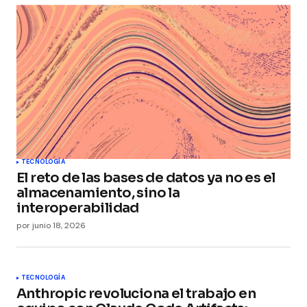
Your Name
*
Your E-mail
*
Guarda mi nombre, correo electrónico y web en
este navegador para la próxima vez que
comente.
Submit Comment
TECNOLOGÍA
El reto de las bases de datos ya no es el
almacenamiento, sino la
interoperabilidad
por
junio 18, 2026
TECNOLOGÍA
Anthropic revoluciona el trabajo en