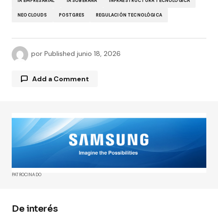
IA EMPRESARIAL
IA SOBERANA
INFRAESTRUCTURA TECNOLÓGICA
NEOCLOUDS
POSTGRES
REGULACIÓN TECNOLÓGICA
por
Published
junio 18, 2026
Add a Comment
Tu dirección de correo electrónico no será
publicada.
Los campos obligatorios están
marcados con
*
Comment
*
PATROCINADO
De interés