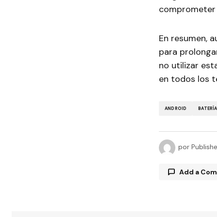
comprometer l
En resumen, au
para prolongar
no utilizar es
en todos los t
ANDROID
BATERÍ
por
Publish
Add a Co
Tu direcció