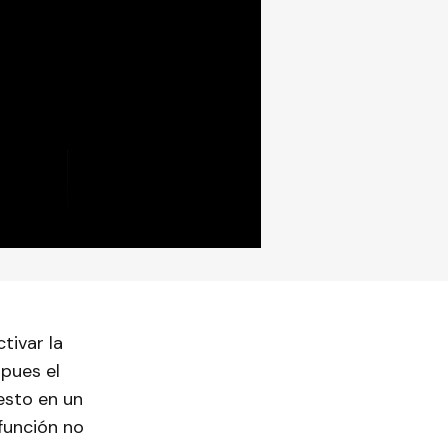
tivar la
pues el
esto en un
función no