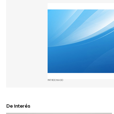
están marc
Comment
Your Name
Guarda 
y web en
próxima
PATROCINADO
Submit 
De interés