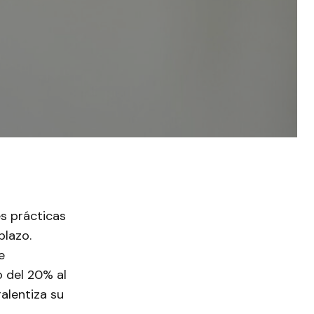
es prácticas
plazo.
e
 del 20% al
ralentiza su