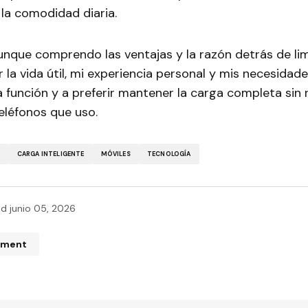
a comodidad diaria.
nque comprendo las ventajas y la razón detrás de lim
 la vida útil, mi experiencia personal y mis necesidade
ta función y a preferir mantener la carga completa sin 
eléfonos que uso.
A
CARGA INTELIGENTE
MÓVILES
TECNOLOGÍA
ed
junio 05, 2026
mment
n de correo electrónico no será publicada.
Los campos obliga