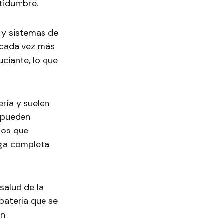
rtidumbre.
s y sistemas de
e cada vez más
ciante, lo que
ería y suelen
, pueden
ios que
rga completa
salud de la
batería que se
in