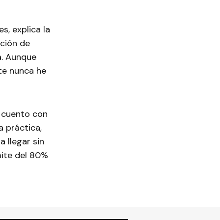
s, explica la
ción de
a. Aunque
te nunca he
y cuento con
a práctica,
 llegar sin
mite del 80%