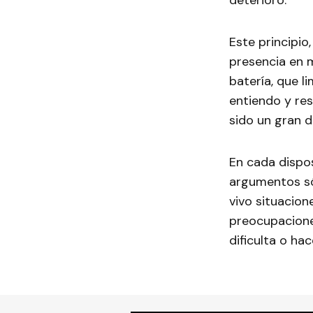
deterioro.
Este principio
presencia en 
batería, que l
entiendo y re
sido un gran d
En cada dispos
argumentos sól
vivo situacion
preocupaciones
dificulta o ha