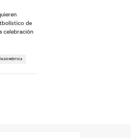
quieren
bolístico de
a celebración
ÍA DOMÉSTICA
torios