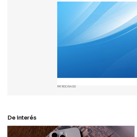
Comment
Your Name
Guarda 
y web en
próxima
PATROCINADO
Submit 
De interés