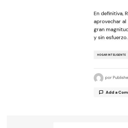
En definitiva,
aprovechar al
gran magnitud,
y sin esfuerzo.
HOGAR INTELIGENTE
por
Publish
Add a Co
Tu direcció
están marc