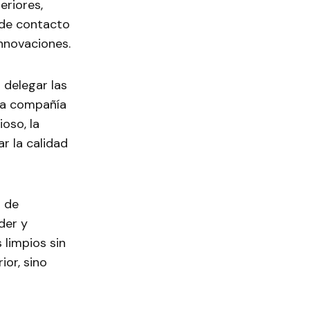
eriores,
 de contacto
nnovaciones.
 delegar las
 la compañía
oso, la
r la calidad
s de
der y
limpios sin
ior, sino