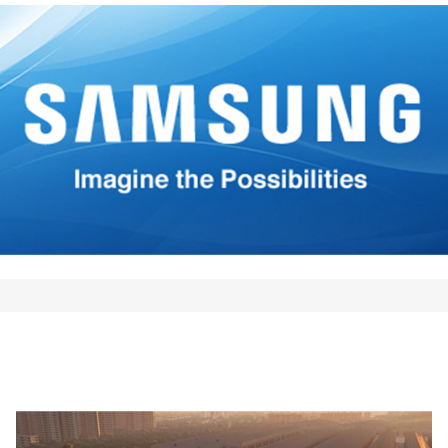
*
*
Your E-mail
*
mi nombre, correo electrónico
 este navegador para la
 vez que comente.
Comment