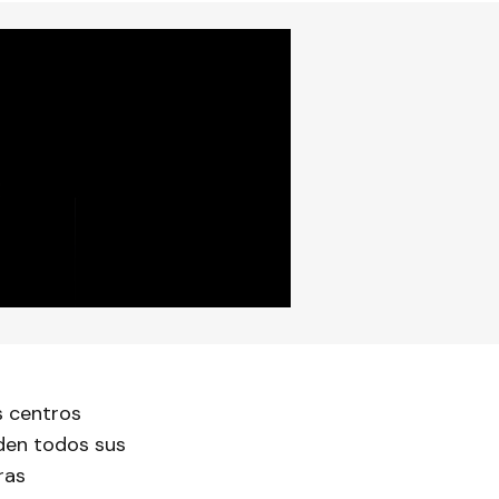
s centros
den todos sus
ras