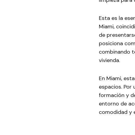
limpieza para
Esta es la ese
Miami, coincid
de presentars
posiciona com
combinando tec
vivienda.
En Miami, esta
espacios. Por 
formación y d
entorno de ac
comodidad y e