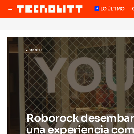
LO ÚLTIMO
GADGETS
Roborock desembarc
una experiencia comu