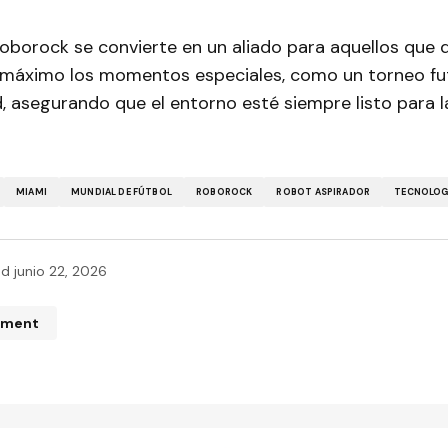
 Roborock se convierte en un aliado para aquellos que 
 máximo los momentos especiales, como un torneo fut
 asegurando que el entorno esté siempre listo para l
MIAMI
MUNDIAL DE FÚTBOL
ROBOROCK
ROBOT ASPIRADOR
TECNOLOG
ed
junio 22, 2026
mment
n de correo electrónico no será publicada.
Los campos obliga
ados con
*