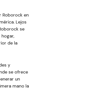
or Roborock en
mérica. Lejos
Roborock se
 hogar,
ior de la
ades y
onde se ofrece
generar un
rimera mano la