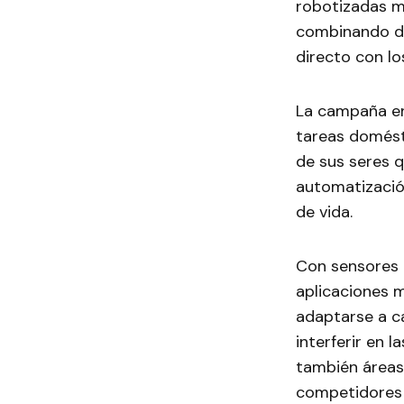
robotizadas m
combinando di
directo con l
La campaña en
tareas domésti
de sus seres q
automatizació
de vida.
Con sensores 
aplicaciones 
adaptarse a c
interferir en l
también áreas 
competidores 