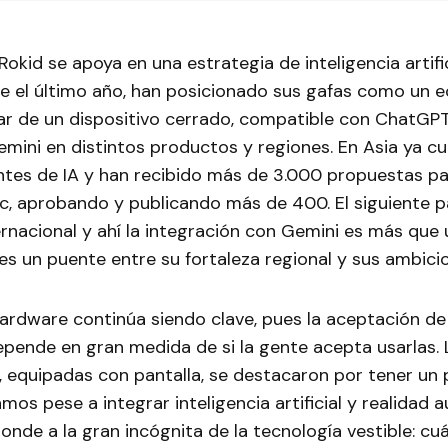
Rokid se apoya en una estrategia de inteligencia artifi
te el último año, han posicionado sus gafas como un 
gar de un dispositivo cerrado, compatible con ChatGP
mini en distintos productos y regiones. En Asia ya c
ntes de IA y han recibido más de 3.000 propuestas par
ic, aprobando y publicando más de 400. El siguiente p
rnacional y ahí la integración con Gemini es más que
 es un puente entre su fortaleza regional y sus ambici
hardware continúa siendo clave, pues la aceptación de
epende en gran medida de si la gente acepta usarlas. 
, equipadas con pantalla, se destacaron por tener un
mos pese a integrar inteligencia artificial y realidad
ponde a la gran incógnita de la tecnología vestible: cu