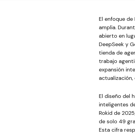
El enfoque de 
amplia. Duran
abierto en lu
DeepSeek y Ge
tienda de age
trabajo agent
expansión inte
actualización,
El diseño del 
inteligentes d
Rokid de 2025
de solo 49 gra
Esta cifra res