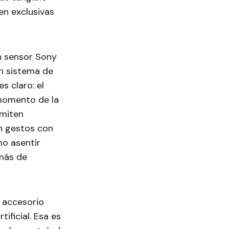
en exclusivas
n sensor Sony
un sistema de
s claro: el
 momento de la
dmiten
an gestos con
mo asentir
emás de
n accesorio
tificial. Esa es