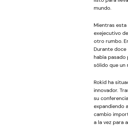
listo para lle
mundo.
Mientras esta 
exejecutivo de
otro rumbo. En
Durante doce 
había pasado 
sólido que un 
Rokid ha situ
innovador. Tr
su conferencia
expandiendo as
cambio import
a la vez para