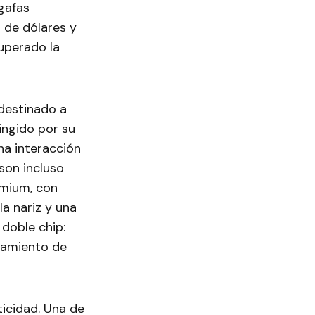
gafas
 de dólares y
uperado la
 destinado a
ingido por su
na interacción
 son incluso
emium, con
la nariz y una
 doble chip:
samiento de
ticidad. Una de