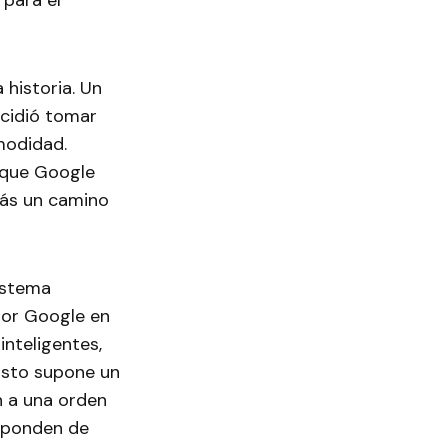
 para el
 historia. Un
ecidió tomar
omodidad.
 que Google
más un camino
istema
por Google en
inteligentes,
 Esto supone un
n a una orden
esponden de