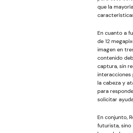
que la mayorí
característica
En cuanto a f
de 12 megapíxe
imagen en tres
contenido deb
captura, sin r
interacciones 
la cabeza y at
para responde
solicitar ayud
En conjunto, R
futurista, sino