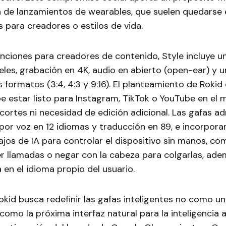
a de lanzamientos de wearables, que suelen quedarse 
s para creadores o estilos de vida.
unciones para creadores de contenido, Style incluye u
les, grabación en 4K, audio en abierto (open-ear) y 
 formatos (3:4, 4:3 y 9:16). El planteamiento de Rokid e
e estar listo para Instagram, TikTok o YouTube en el
ecortes ni necesidad de edición adicional. Las gafas a
por voz en 12 idiomas y traducción en 89, e incorpor
ajos de IA para controlar el dispositivo sin manos, co
r llamadas o negar con la cabeza para colgarlas, ad
a en el idioma propio del usuario.
okid busca redefinir las gafas inteligentes no como u
 como la próxima interfaz natural para la inteligencia ar