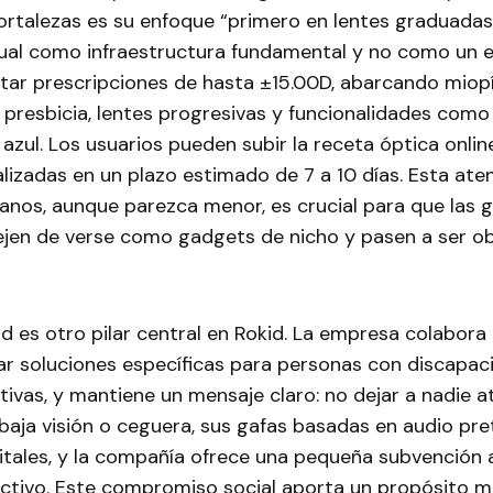
rtalezas es su enfoque “primero en lentes graduadas”
sual como infraestructura fundamental y no como un ex
tar prescripciones de hasta ±15.00D, abarcando miopí
presbicia, lentes progresivas y funcionalidades como
z azul. Los usuarios pueden subir la receta óptica onlin
lizadas en un plazo estimado de 7 a 10 días. Esta ate
ianos, aunque parezca menor, es crucial para que las 
dejen de verse como gadgets de nicho y pasen a ser o
ad es otro pilar central en Rokid. La empresa colabor
lar soluciones específicas para personas con discapa
itivas, y mantiene un mensaje claro: no dejar a nadie a
baja visión o ceguera, sus gafas basadas en audio pr
tales, y la compañía ofrece una pequeña subvención al
ectivo. Este compromiso social aporta un propósito m