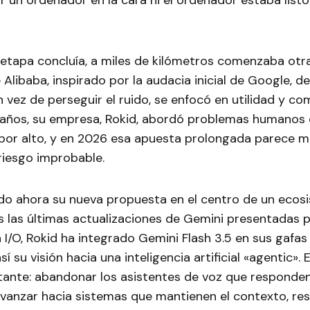
var un ordenador en la cara ni el ordenador estaba listo
etapa concluía, a miles de kilómetros comenzaba otra
 Alibaba, inspirado por la audacia inicial de Google, d
 vez de perseguir el ruido, se enfocó en utilidad y c
años, su empresa, Rokid, abordó problemas humanos
por alto, y en 2026 esa apuesta prolongada parece 
riesgo improbable.
ado ahora su nueva propuesta en el centro de un ecos
as las últimas actualizaciones de Gemini presentadas 
 I/O, Rokid ha integrado Gemini Flash 3.5 en sus gafas 
í su visión hacia una inteligencia artificial «agentic».
ante: abandonar los asistentes de voz que responde
 avanzar hacia sistemas que mantienen el contexto, r