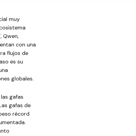
cial muy
ecosistema
T, Qwen,
uentan con una
a flujos de
aso es su
 una
ones globales.
 las gafas
Las gafas de
 peso récord
 aumentada.
ánto