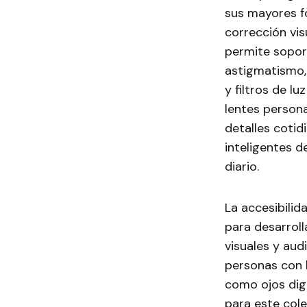
sus mayores fo
corrección vi
permite sopor
astigmatismo, 
y filtros de lu
lentes persona
detalles cotid
inteligentes 
diario.
La accesibilid
para desarrol
visuales y aud
personas con 
como ojos digi
para este col