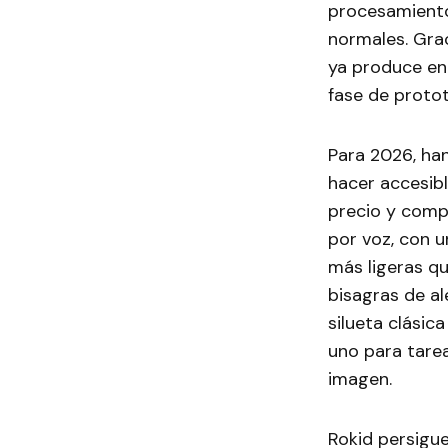
procesamiento
normales. Grac
ya produce en
fase de protot
Para 2026, han
hacer accesibl
precio y compl
por voz, con u
más ligeras qu
bisagras de ale
silueta clásic
uno para tare
imagen.
Rokid persigue