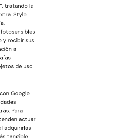
, tratando la
tra. Style
a,
 fotosensibles
e y recibir sus
nción a
gafas
bjetos de uso
a con Google
cidades
trás. Para
etenden actuar
 adquirirlas
ás tangible