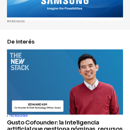
marcados con
*
Comment
*
PATROCINADO
De interés
Your Name
*
Your E-mail
*
Guarda mi nombre, correo electrónico y web en
este navegador para la próxima vez que
comente.
Submit Comment
TECNOLOGÍA
Gusto Cofounder: la inteligencia
artificial que gestiona nóminas, recursos