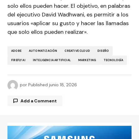
solo ellos pueden hacer. El objetivo, en palabras
del ejecutivo David Wadhwani, es permitir a los
usuarios «aplicar su gusto y hacer las llamadas
que solo ellos pueden realizar».
ADOBE
AUTOMATIZACIÓN
CREATIVE CLOUD
DISEÑO
FIREFLY AI
INTELIGENCIA ARTIFICIAL
MARKETING
TECNOLOGÍA
por
Published
junio 18, 2026
Add a Comment
Tu dirección de correo electrónico no será
publicada.
Los campos obligatorios están