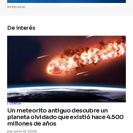
Comment
*
PATROCINADO
De interés
Your Name
*
Your E-mail
*
Guarda mi nombre, correo electrónico y web en
este navegador para la próxima vez que
comente.
Submit Comment
CIENCIA
Un meteorito antiguo descubre un
planeta olvidado que existió hace 4.500
millones de años
por
junio 13, 2026