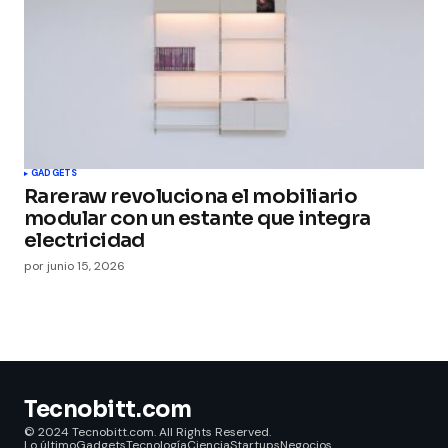
GADGETS
Rareraw revoluciona el mobiliario
modular con un estante que integra
electricidad
por
junio 15, 2026
Tecnobitt.com
© 2024 Tecnobitt.com. All Rights Reserved.
Lo último
Gadgets
Tecnología
Ciencia
Startups
Negocios