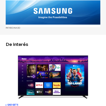
Tu dirección de correo electrónico no será
publicada.
Los campos obligatorios están
marcados con
*
Comment
*
PATROCINADO
De interés
Your Name
*
Your E-mail
*
Guarda mi nombre, correo electrónico y web en
este navegador para la próxima vez que
comente.
Submit Comment
GADGETS