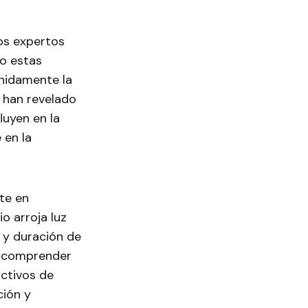
os expertos
o estas
nidamente la
s han revelado
uyen en la
 en la
nte en
o arroja luz
 y duración de
l, comprender
ctivos de
ción y