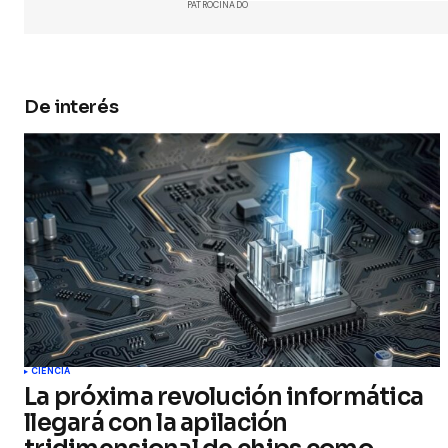
PATROCINADO
Submit 
De interés
CIENCIA
La próxima revolución informática
llegará con la apilación