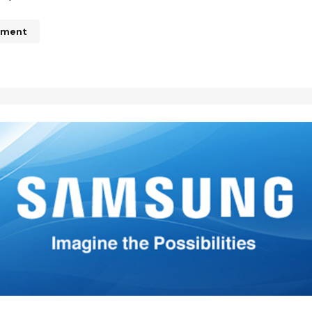
mment
n de correo electrónico no será publicada.
Los campos obliga
ados con
*
*
*
Your E-mail
*
mi nombre, correo electrónico
 este navegador para la
 vez que comente.