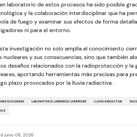
en laboratorio de estos procesos ha sido posible grac
nológica y la colaboración interdisciplinar que ha per
bola de fuego y examinar sus efectos de forma detalla
tigadores ni para el entorno.
 esta investigación no solo amplía el conocimiento cien
s nucleares y sus consecuencias, sino que también ab
los desafíos relacionados con la radioprotección y la 
leares, aportando herramientas más precisas para prev
rgo plazo provocados por la lluvia radiactiva.
ONES NUCLEARES
LABORATORIO LAWRENCE LIVERMORE
LLUVIA RADIACTIVA
NUC
ICA
ed
junio 08, 2026