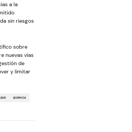
ias a la
mitido
da sin riesgos
tífico sobre
re nuevas vías
gestión de
er y limitar
LEAR
QUÍMICA