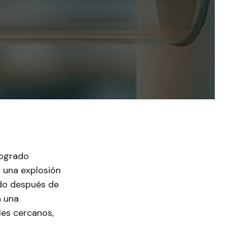
logrado
s una explosión
ndo después de
a una
les cercanos,