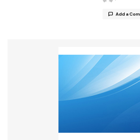
Add a Co
Tu direcció
están marc
Comment
Your Name
Guarda 
y web en
próxima