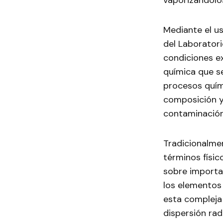
vaporizándolo
Mediante el u
del Laborator
condiciones e
química que se
procesos quím
composición y 
contaminación 
Tradicionalmen
términos físic
sobre importa
los elementos 
esta compleja
dispersión rad