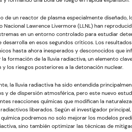
s y formando una bola de fuego en rápida expansión.
so de un reactor de plasma especialmente diseñado, l
io Nacional Lawrence Livermore (LLNL) han reproducid
xtremas en un entorno controlado para estudiar dete
 desarrolla en esos segundos críticos. Los resultado
icos hasta ahora inesperados y desconocidos que infl
la formación de la lluvia radiactiva, un elemento clave
y los riesgos posteriores a la detonación nuclear.
te, la lluvia radiactiva ha sido entendida principalme
os y de dispersión atmosférica, pero este nuevo estudi
ntes reacciones químicas que modifican la naturaleza
radiactivos liberados. Según el investigador principa
 química podremos no solo mejorar los modelos predi
iactiva, sino también optimizar las técnicas de mitiga