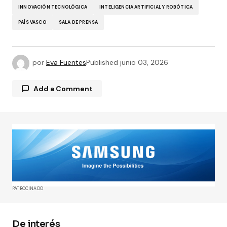
INNOVACIÓN TECNOLÓGICA
INTELIGENCIA ARTIFICIAL Y ROBÓTICA
PAÍS VASCO
SALA DE PRENSA
por
Eva Fuentes
Published
junio 03, 2026
Add a Comment
Tu dirección de correo electrónico no será
publicada.
Los campos obligatorios están
marcados con
*
Comment
*
PATROCINADO
De interés