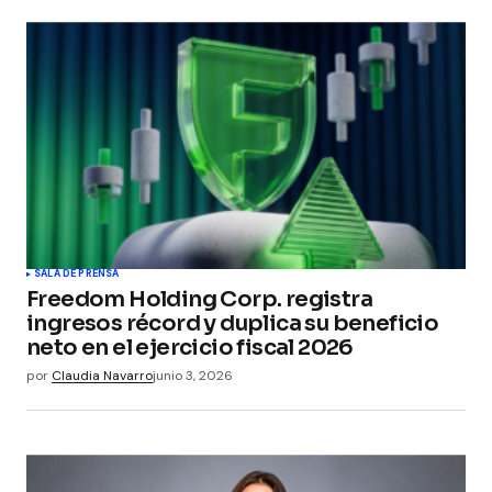
Your Name
*
Your E-mail
*
Guarda mi nombre, correo electrónico y web en
este navegador para la próxima vez que
comente.
Submit Comment
SALA DE PRENSA
Freedom Holding Corp. registra
ingresos récord y duplica su beneficio
neto en el ejercicio fiscal 2026
por
Claudia Navarro
junio 3, 2026