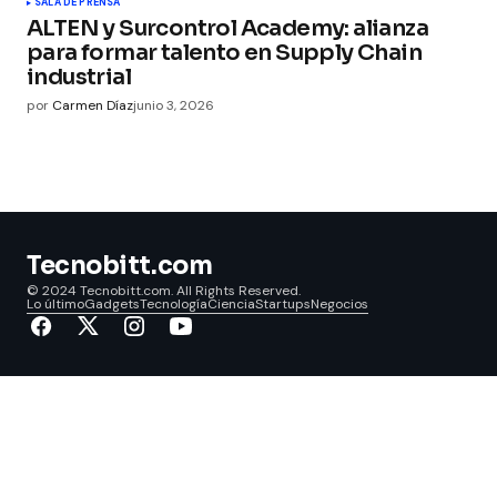
SALA DE PRENSA
ALTEN y Surcontrol Academy: alianza
para formar talento en Supply Chain
industrial
por
Carmen Díaz
junio 3, 2026
Tecnobitt.com
© 2024 Tecnobitt.com. All Rights Reserved.
Lo último
Gadgets
Tecnología
Ciencia
Startups
Negocios