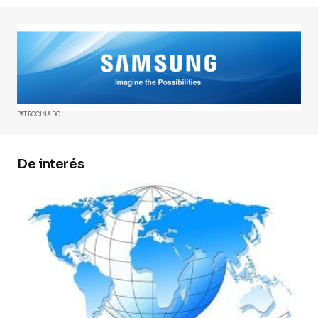
Tu dirección de correo electrónico no será
publicada.
Los campos obligatorios están
marcados con
*
Comment
*
PATROCINADO
De interés
Your Name
*
Your E-mail
*
Guarda mi nombre, correo electrónico y web en
este navegador para la próxima vez que
comente.