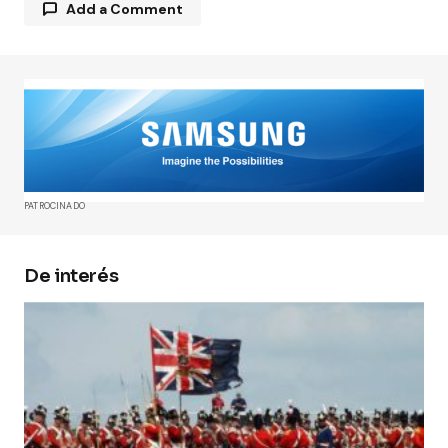
Add a Comment
Tu dirección de correo electrónico no será
publicada.
Los campos obligatorios están
marcados con
*
Comment
*
PATROCINADO
De interés
Your Name
*
Your E-mail
*
Guarda mi nombre, correo electrónico y web en
este navegador para la próxima vez que