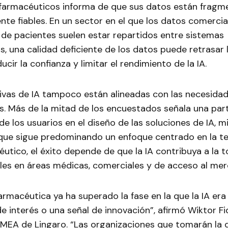
s farmacéuticos informa de que sus datos están frag
nte fiables. En un sector en el que los datos comercia
 de pacientes suelen estar repartidos entre sistemas
, una calidad deficiente de los datos puede retrasar
ucir la confianza y limitar el rendimiento de la IA.
tivas de IA tampoco están alineadas con las necesidad
es. Más de la mitad de los encuestados señala una par
de los usuarios en el diseño de las soluciones de IA, 
 que sigue predominando un enfoque centrado en la tec
utico, el éxito depende de que la IA contribuya a la 
ales en áreas médicas, comerciales y de acceso al mer
farmacéutica ya ha superado la fase en la que la IA er
e interés o una señal de innovación”, afirmó Wiktor Fi
EMEA de Lingaro. “Las organizaciones que tomarán la 