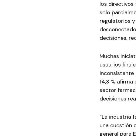
los directivo
solo parcialme
regulatorios y
desconectados
decisiones, red
Muchas inicia
usuarios final
inconsistente 
14,3 % afirma
sector farmacé
decisiones re
“La industria 
una cuestión d
general para 