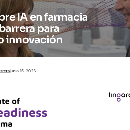
re IA en farmacia
barrera para
no innovación
errera
junio 15, 2026