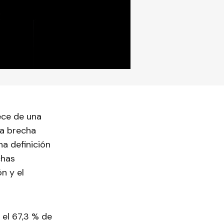
ece de una
na brecha
na definición
chas
n y el
 el 67,3 % de