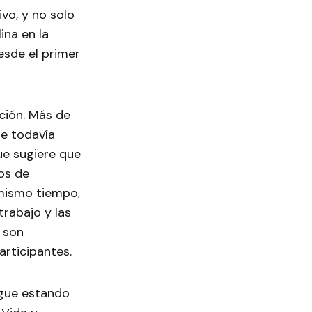
vo, y no solo
ina en la
esde el primer
ición. Más de
se todavía
ue sugiere que
os de
 mismo tiempo,
trabajo y las
o son
articipantes.
igue estando