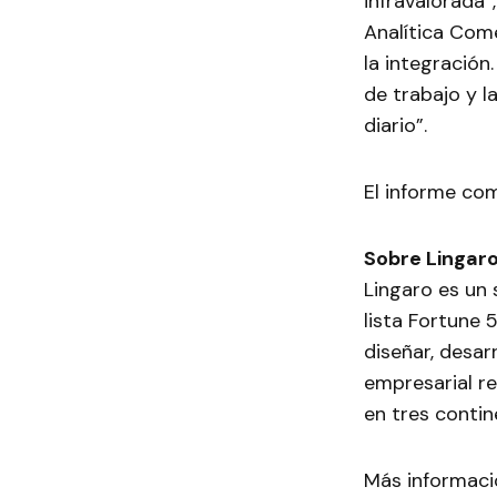
infravalorada”
Analítica Come
la integración
de trabajo y l
diario”.
El informe co
Sobre Lingar
Lingaro es un 
lista Fortune
diseñar, desar
empresarial re
en tres contin
Más informac