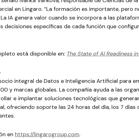
, señaló Ivanka Vankova, responsable de Ciencias de la
rcial en Lingaro. “La formación es importante, pero n
. La IA genera valor cuando se incorpora a las plataform
as decisiones específicas de cada función que configur
mpleto está disponible en
:
The State of AI Readiness i
o
socio integral de Datos e Inteligencia Artificial para 
 500 y marcas globales. La compañía ayuda a las organ
rollar e implantar soluciones tecnológicas que gener
al, ofreciendo soporte las 24 horas del día, los 7 días
entes.
ión en
https://lingarogroup.com
.