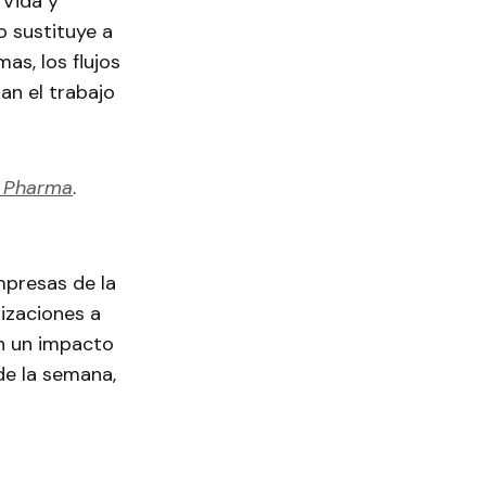
 Vida y
o sustituye a
as, los flujos
an el trabajo
n Pharma
.
empresas de la
izaciones a
an un impacto
 de la semana,