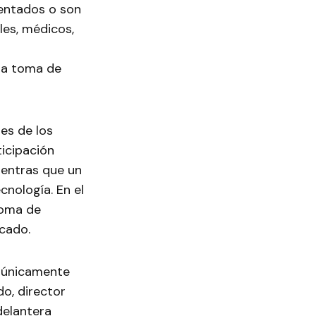
mentados o son
les, médicos,
 la toma de
es de los
ticipación
mientras que un
nología. En el
toma de
cado.
a únicamente
do, director
delantera