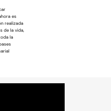
car
 ahora es
ón realizada
 de la vida,
toda la
 bases
arial