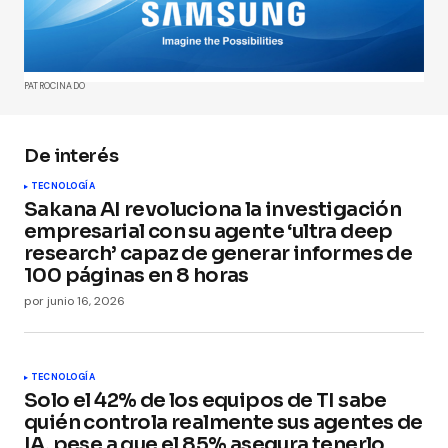
marcados con
*
Comment
*
PATROCINADO
De interés
TECNOLOGÍA
Your Name
*
Sakana AI revoluciona la investigación
empresarial con su agente ‘ultra deep
research’ capaz de generar informes de
Your E-mail
*
100 páginas en 8 horas
por
junio 16, 2026
Guarda mi nombre, correo electrónico y web en
este navegador para la próxima vez que
comente.
TECNOLOGÍA
Solo el 42% de los equipos de TI sabe
Submit Comment
quién controla realmente sus agentes de
IA, pese a que el 85% asegura tenerlo