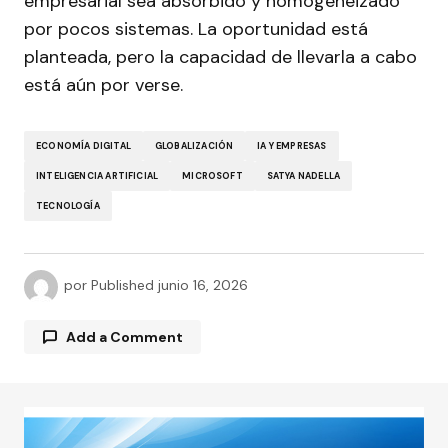
empresarial sea absorbido y homogeneizado
por pocos sistemas. La oportunidad está
planteada, pero la capacidad de llevarla a cabo
está aún por verse.
ECONOMÍA DIGITAL
GLOBALIZACIÓN
IA Y EMPRESAS
INTELIGENCIA ARTIFICIAL
MICROSOFT
SATYA NADELLA
TECNOLOGÍA
por
Published
junio 16, 2026
Add a Comment
Tu dirección de correo electrónico no será
publicada.
Los campos obligatorios están