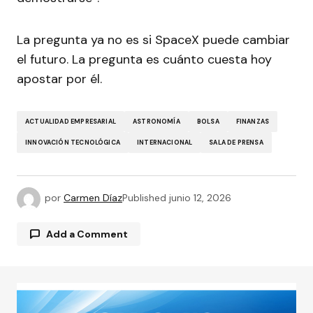
La pregunta ya no es si SpaceX puede cambiar
el futuro. La pregunta es cuánto cuesta hoy
apostar por él.
ACTUALIDAD EMPRESARIAL
ASTRONOMÍA
BOLSA
FINANZAS
INNOVACIÓN TECNOLÓGICA
INTERNACIONAL
SALA DE PRENSA
por
Carmen Díaz
Published
junio 12, 2026
Add a Comment
Tu dirección de correo electrónico no será
publicada.
Los campos obligatorios están