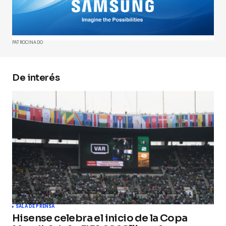
marcados con
*
Comment
*
PATROCINADO
De interés
Your Name
*
Your E-mail
*
Guarda mi nombre, correo electrónico y web en
este navegador para la próxima vez que
comente.
Submit Comment
SALA DE PRENSA
Hisense celebra el inicio de la Copa