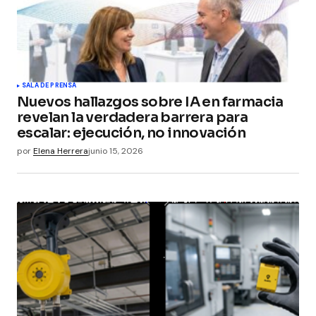
Guarda mi nombre, correo electrónico y web en
este navegador para la próxima vez que
comente.
Submit Comment
SALA DE PRENSA
Nuevos hallazgos sobre IA en farmacia
revelan la verdadera barrera para
escalar: ejecución, no innovación
por
Elena Herrera
junio 15, 2026