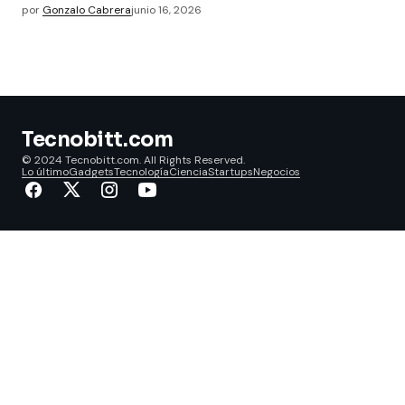
por
Gonzalo Cabrera
junio 16, 2026
Tecnobitt.com
© 2024 Tecnobitt.com. All Rights Reserved.
Lo último
Gadgets
Tecnología
Ciencia
Startups
Negocios