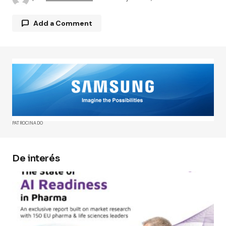
Add a Comment
Tu dirección de correo electrónico no será
publicada.
Los campos obligatorios están
marcados con
*
Comment
*
PATROCINADO
De interés
Your Name
*
Your E-mail
*